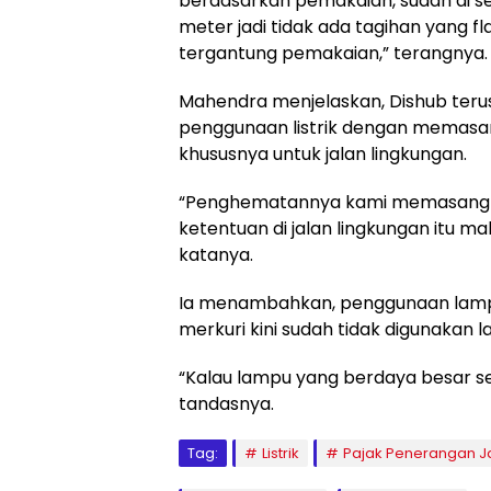
berdasarkan pemakaian, sudah di s
meter jadi tidak ada tagihan yang fl
tergantung pemakaian,” terangnya.
Mahendra menjelaskan, Dishub terus
penggunaan listrik dengan memasa
khususnya untuk jalan lingkungan.
“Penghematannya kami memasang lam
ketentuan di jalan lingkungan itu 
katanya.
Ia menambahkan, penggunaan lamp
merkuri kini sudah tidak digunakan lag
“Kalau lampu yang berdaya besar sep
tandasnya.
Tag:
Listrik
Pajak Penerangan J