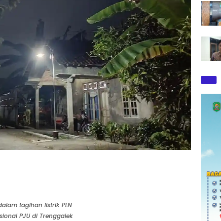
alam tagihan listrik PLN
ional PJU di Trenggalek