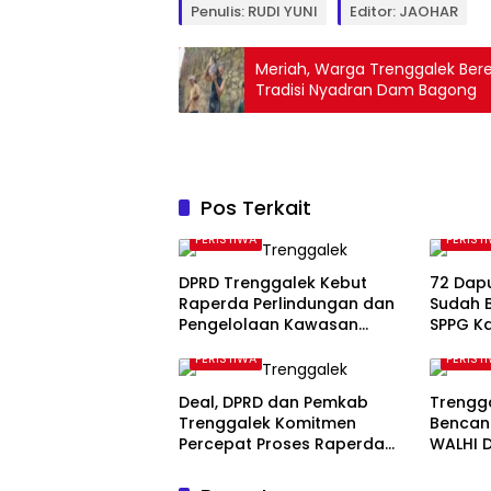
Penulis: RUDI YUNI
Editor: JAOHAR
Meriah, Warga Trenggalek Ber
Tradisi Nyadran Dam Bagong
Pos Terkait
PERISTIWA
PERIST
DPRD Trenggalek Kebut
72 Dap
Raperda Perlindungan dan
Sudah B
Pengelolaan Kawasan
SPPG Ka
Ekosistem Esensial Karst
Komuni
PERISTIWA
PERIST
Deal, DPRD dan Pemkab
Trengg
Trenggalek Komitmen
Bencana
Percepat Proses Raperda
WALHI 
Kawasan Karst
Perda 