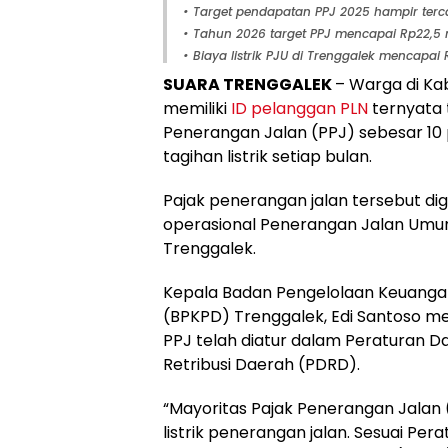
• Target pendapatan PPJ 2025 hampir terc
• Tahun 2026 target PPJ mencapai Rp22,5 m
• Biaya listrik PJU di Trenggalek mencapai 
SUARA TRENGGALEK
– Warga di K
memiliki
ID pelanggan PLN
ternyata 
Penerangan Jalan (PPJ) sebesar 10
tagihan listrik setiap bulan.
Pajak penerangan jalan tersebut d
operasional Penerangan Jalan Umum
Trenggalek.
Kepala Badan Pengelolaan Keuang
(BPKPD) Trenggalek, Edi Santoso 
PPJ telah diatur dalam Peraturan D
Retribusi Daerah (PDRD).
“Mayoritas Pajak Penerangan Jalan 
listrik penerangan jalan. Sesuai Pe