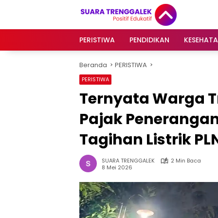
Langsung
ke
konten
PERISTIWA
PENDIDIKAN
KESEHAT
Beranda
PERISTIWA
PERISTIWA
Ternyata Warga T
Pajak Penerangan 
Tagihan Listrik PL
SUARA TRENGGALEK
2 Min Baca
8 Mei 2026