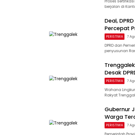
Proses sertifika
berjalan di Kan
Deal, DPR
Percepat P
PERISTIWA
7 Ag
DPRD dan Pemer
penyusunan Ran
Trenggalek
Desak DPR
PERISTIWA
7 Ag
Wahana Lingkun
Rakyat Trengga
Gubernur Ja
Warga Terd
PERISTIWA
7 Ag
Pemerintah Prov