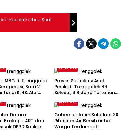
ebut Kepala Kerbau Saat
IWA
PERISTIWA
ur MBG di Trenggalek
Proses Sertifikasi Aset
eroperasi, Baru 21
Pemkab Trenggalek 86
ntongi SLHS, Alur
Selesai, 9 Bidang Tertahan
kasi Jadi Tantangan
Administrasi
IWA
PERISTIWA
alek Darurat
Gubernur Jatim Salurkan 20
 Ekologis, ART dan
Ribu Liter Air Bersih untuk
Desak DPRD Sahkan
Warga Terdampak
Kawasan Karst
Kekeringan di Panggul
Trenggalek