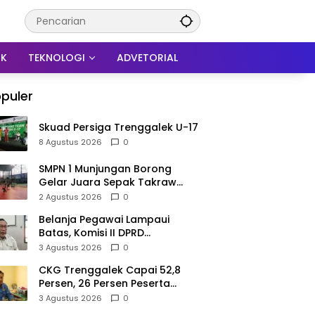
IK
TEKNOLOGI
ADVETORIAL
puler
Skuad Persiga Trenggalek U-17
8 Agustus 2026
0
SMPN 1 Munjungan Borong
Gelar Juara Sepak Takraw
PHBN Trenggalek 2026, Jadi
2 Agustus 2026
0
Modal Menuju POPDA Jatim
Belanja Pegawai Lampaui
Batas, Komisi II DPRD
Trenggalek Nilai Pemda Salah
3 Agustus 2026
0
Kaprah dalam Perencanaan
CKG Trenggalek Capai 52,8
Persen, 26 Persen Peserta
Berpotensi Alami Masalah
3 Agustus 2026
0
Kejiwaan