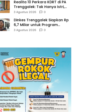
Realita 10 Perkara KDRT di PA
Trenggalek: Tak Hanya Istri,
Suami Juga Jadi Korban
3 Agustus 2026
0
Kekerasan
Dinkes Trenggalek Siapkan Rp
6,7 Miliar untuk Program
Kesehatan Masyarakat di 2027
3 Agustus 2026
0