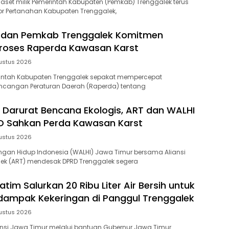
si aset milik Pemerintah Kabupaten (Pemkab) Trenggalek terus
tor Pertanahan Kabupaten Trenggalek,
D dan Pemkab Trenggalek Komitmen
roses Raperda Kawasan Karst
ustus 2026
intah Kabupaten Trenggalek sepakat mempercepat
cangan Peraturan Daerah (Raperda) tentang
 Darurat Bencana Ekologis, ART dan WALHI
D Sahkan Perda Kawasan Karst
ustus 2026
gan Hidup Indonesia (WALHI) Jawa Timur bersama Aliansi
lek (ART) mendesak DPRD Trenggalek segera
tim Salurkan 20 Ribu Liter Air Bersih untuk
ampak Kekeringan di Panggul Trenggalek
ustus 2026
insi Jawa Timur melalui bantuan Gubernur Jawa Timur