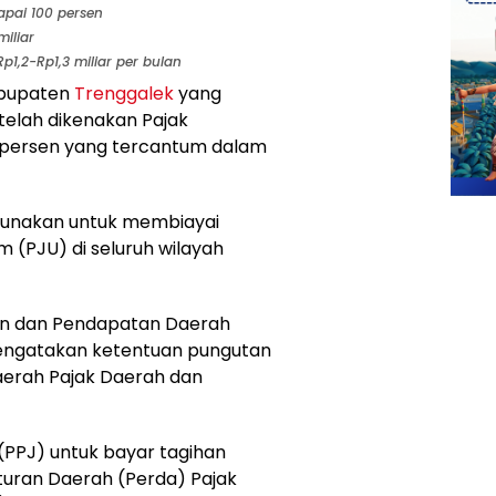
apai 100 persen
iliar
Rp1,2-Rp1,3 miliar per bulan
abupaten
Trenggalek
yang
telah dikenakan Pajak
 persen yang tercantum dalam
igunakan untuk membiayai
 (PJU) di seluruh wilayah
an dan Pendapatan Daerah
mengatakan ketentuan pungutan
aerah Pajak Daerah dan
(PPJ) untuk bayar tagihan
raturan Daerah (Perda) Pajak