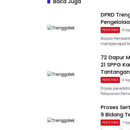
Baca Juga
DPRD Treng
Pengelolaa
PERISTIWA
8 Ag
Badan Pembentu
mempercepat ti
72 Dapur M
21 SPPG Ka
Tantangan
PERISTIWA
8 Ag
Proses penerbita
Pelayanan Pemen
Proses Sert
9 Bidang T
PERISTIWA
7 Ag