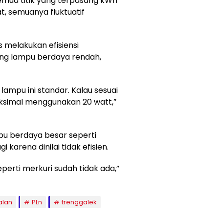
emua titik yang terpasang kWh
at, semuanya fluktuatif
 melakukan efisiensi
ng lampu berdaya rendah,
pu ini standar. Kalau sesuai
maksimal menggunakan 20 watt,”
u berdaya besar seperti
i karena dinilai tidak efisien.
erti merkuri sudah tidak ada,”
alan
PLn
trenggalek