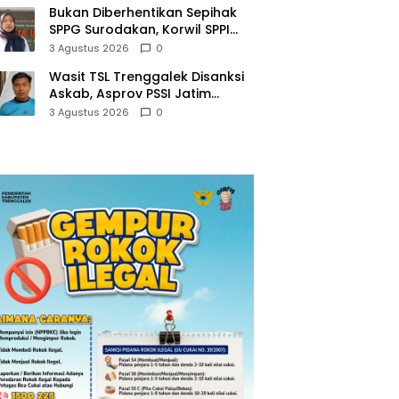
Bukan Diberhentikan Sepihak
SPPG Surodakan, Korwil SPPI
Trenggalek Ralat Pernyataan
3 Agustus 2026
0
Soal Permata Umat Tolak MBG
Wasit TSL Trenggalek Disanksi
Askab, Asprov PSSI Jatim
Justru Terbitkan Surat Tugas di
3 Agustus 2026
0
Hari yang Sama