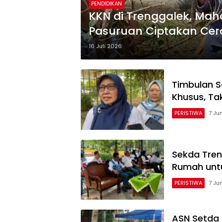
PENDIDIKAN
KKN di Trenggalek, Mah
Pasuruan Ciptakan Ce
Ramah Lingkungan
16 Juli 2026
Timbulan S
Khusus, Ta
PERISTIWA
7 Ju
Sekda Tren
Rumah unt
PERISTIWA
7 Ju
ASN Setda 