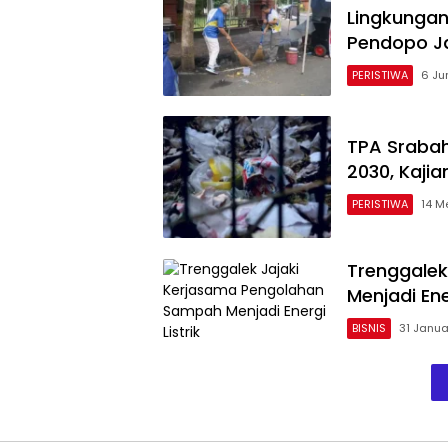
Lingkungan
Pendopo Ja
PERISTIWA
6 Ju
TPA Srabah
2030, Kaji
PERISTIWA
14 M
Trenggalek
Menjadi Ener
BISNIS
31 Janua