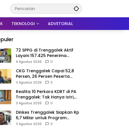
IK
TEKNOLOGI
ADVETORIAL
puler
72 SPPG di Trenggalek Aktif
Layani 157.425 Penerima
Manfaat MBG
9 Agustus 2026
0
CKG Trenggalek Capai 52,8
Persen, 26 Persen Peserta
Berpotensi Alami Masalah
3 Agustus 2026
0
Kejiwaan
Realita 10 Perkara KDRT di PA
Trenggalek: Tak Hanya Istri,
Suami Juga Jadi Korban
3 Agustus 2026
0
Kekerasan
Dinkes Trenggalek Siapkan Rp
6,7 Miliar untuk Program
Kesehatan Masyarakat di 2027
3 Agustus 2026
0