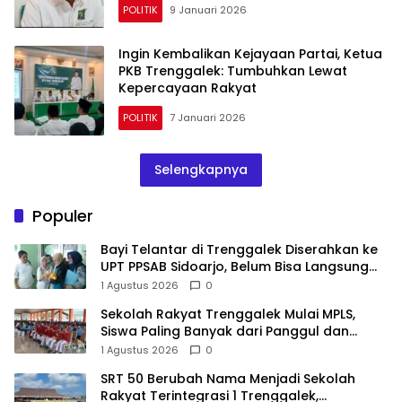
POLITIK
9 Januari 2026
Ingin Kembalikan Kejayaan Partai, Ketua
PKB Trenggalek: Tumbuhkan Lewat
Kepercayaan Rakyat
POLITIK
7 Januari 2026
Selengkapnya
Populer
Bayi Telantar di Trenggalek Diserahkan ke
UPT PPSAB Sidoarjo, Belum Bisa Langsung
Diadopsi
1 Agustus 2026
0
Sekolah Rakyat Trenggalek Mulai MPLS,
Siswa Paling Banyak dari Panggul dan
Gandusari
1 Agustus 2026
0
SRT 50 Berubah Nama Menjadi Sekolah
Rakyat Terintegrasi 1 Trenggalek,