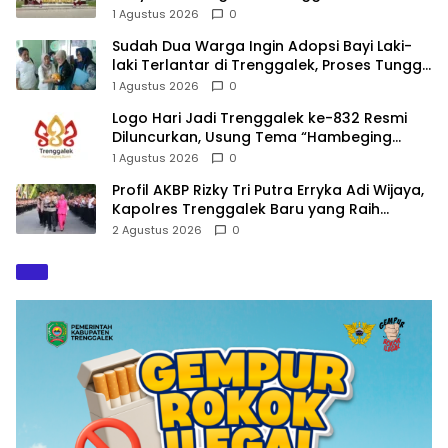
Nomenklatur Berubah
1 Agustus 2026
0
Sudah Dua Warga Ingin Adopsi Bayi Laki-
laki Terlantar di Trenggalek, Proses Tunggu
Hasil Penyelidikan
1 Agustus 2026
0
Logo Hari Jadi Trenggalek ke-832 Resmi
Diluncurkan, Usung Tema “Hambeging
Bumi” Gaungkan Harmoni dengan Alam
1 Agustus 2026
0
Profil AKBP Rizky Tri Putra Erryka Adi Wijaya,
Kapolres Trenggalek Baru yang Raih
Hattrick Pin Emas Kapolri
2 Agustus 2026
0