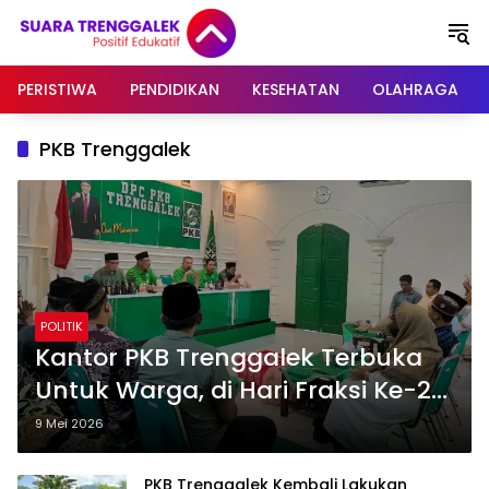
Langsung
ke
konten
PERISTIWA
PENDIDIKAN
KESEHATAN
OLAHRAGA
PKB Trenggalek
POLITIK
Kantor PKB Trenggalek Terbuka
Untuk Warga, di Hari Fraksi Ke-2
UMKM Manfaatkan Jumat Curhat
9 Mei 2026
PKB Trenggalek Kembali Lakukan