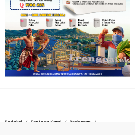
Redaksi
Tentang Kami
Pedoman
Hak Jawab
Kode Etik
Disclaimer