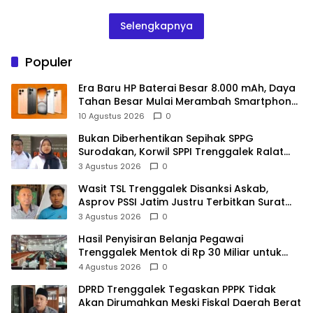
Selengkapnya
Populer
Era Baru HP Baterai Besar 8.000 mAh, Daya
Tahan Besar Mulai Merambah Smartphone
Modern
10 Agustus 2026
0
Bukan Diberhentikan Sepihak SPPG
Surodakan, Korwil SPPI Trenggalek Ralat
Pernyataan Soal Permata Umat Tolak MBG
3 Agustus 2026
0
Wasit TSL Trenggalek Disanksi Askab,
Asprov PSSI Jatim Justru Terbitkan Surat
Tugas di Hari yang Sama
3 Agustus 2026
0
Hasil Penyisiran Belanja Pegawai
Trenggalek Mentok di Rp 30 Miliar untuk
Infrastruktur
4 Agustus 2026
0
DPRD Trenggalek Tegaskan PPPK Tidak
Akan Dirumahkan Meski Fiskal Daerah Berat