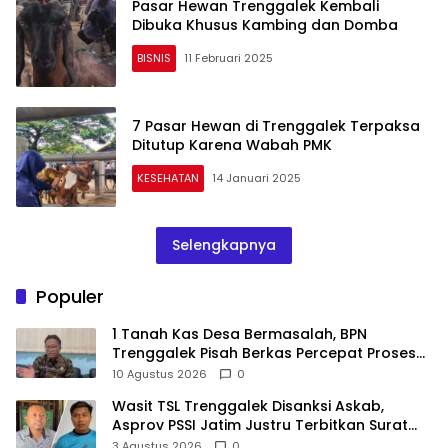
Pasar Hewan Trenggalek Kembali
Dibuka Khusus Kambing dan Domba
BISNIS
11 Februari 2025
7 Pasar Hewan di Trenggalek Terpaksa
Ditutup Karena Wabah PMK
KESEHATAN
14 Januari 2025
Selengkapnya
Populer
1 Tanah Kas Desa Bermasalah, BPN
Trenggalek Pisah Berkas Percepat Proses
Pembebasan Lahan Bendungan Bagong
10 Agustus 2026
0
Wasit TSL Trenggalek Disanksi Askab,
Asprov PSSI Jatim Justru Terbitkan Surat
Tugas di Hari yang Sama
3 Agustus 2026
0