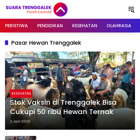
Langsung
ke
konten
PERISTIWA
PENDIDIKAN
KESEHATAN
OLAHRAGA
Pasar Hewan Trenggalek
KESEHATAN
Stok Vaksin di Trenggalek Bisa
Cukupi 50 ribu Hewan Ternak
2 Juni 2025