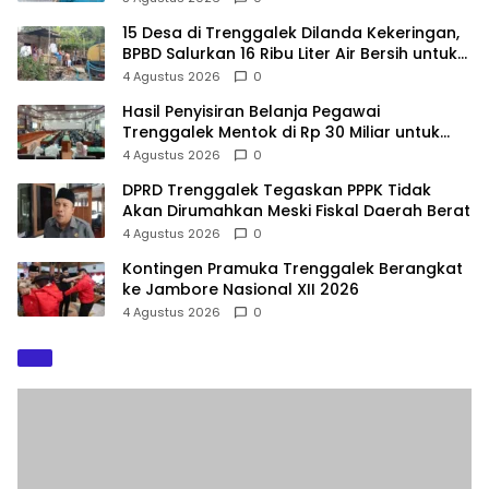
15 Desa di Trenggalek Dilanda Kekeringan,
BPBD Salurkan 16 Ribu Liter Air Bersih untuk
900 Warga
4 Agustus 2026
0
Hasil Penyisiran Belanja Pegawai
Trenggalek Mentok di Rp 30 Miliar untuk
Infrastruktur
4 Agustus 2026
0
DPRD Trenggalek Tegaskan PPPK Tidak
Akan Dirumahkan Meski Fiskal Daerah Berat
4 Agustus 2026
0
Kontingen Pramuka Trenggalek Berangkat
ke Jambore Nasional XII 2026
4 Agustus 2026
0