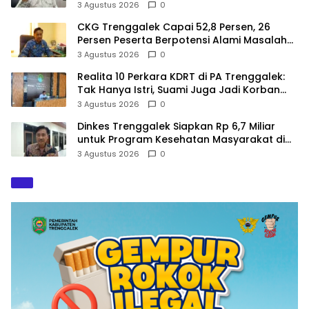
dalam Perencanaan
3 Agustus 2026
0
CKG Trenggalek Capai 52,8 Persen, 26
Persen Peserta Berpotensi Alami Masalah
Kejiwaan
3 Agustus 2026
0
Realita 10 Perkara KDRT di PA Trenggalek:
Tak Hanya Istri, Suami Juga Jadi Korban
Kekerasan
3 Agustus 2026
0
Dinkes Trenggalek Siapkan Rp 6,7 Miliar
untuk Program Kesehatan Masyarakat di
2027
3 Agustus 2026
0