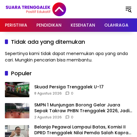
Langsung
ke
konten
PERISTIWA
PENDIDIKAN
KESEHATAN
OLAHRAGA
Tidak ada yang ditemukan
Sepertinya kami tidak dapat menemukan apa yang anda
cari. Mungkin pencarian bisa membantu.
Populer
Skuad Persiga Trenggalek U-17
8 Agustus 2026
0
SMPN 1 Munjungan Borong Gelar Juara
Sepak Takraw PHBN Trenggalek 2026, Jadi
Modal Menuju POPDA Jatim
2 Agustus 2026
0
Belanja Pegawai Lampaui Batas, Komisi II
DPRD Trenggalek Nilai Pemda Salah Kaprah