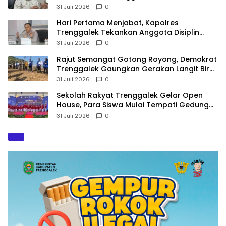
Terancam Sanksi
31 Juli 2026
0
Hari Pertama Menjabat, Kapolres
Trenggalek Tekankan Anggota Disiplin
Hindari Pelanggaran
31 Juli 2026
0
​Rajut Semangat Gotong Royong, Demokrat
Trenggalek Gaungkan Gerakan Langit Biru
di Pantai Konang
31 Juli 2026
0
Sekolah Rakyat Trenggalek Gelar Open
House, Para Siswa Mulai Tempati Gedung
Baru
31 Juli 2026
0