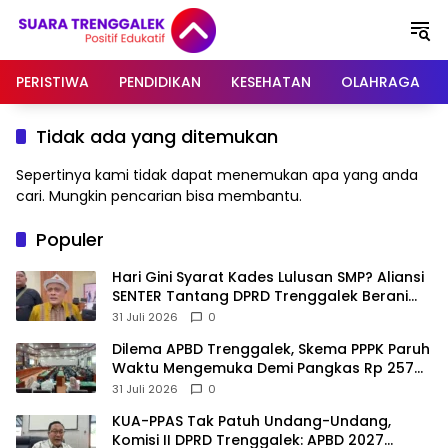
Langsung
ke
konten
PERISTIWA
PENDIDIKAN
KESEHATAN
OLAHRAGA
Tidak ada yang ditemukan
Sepertinya kami tidak dapat menemukan apa yang anda
cari. Mungkin pencarian bisa membantu.
Populer
Hari Gini Syarat Kades Lulusan SMP? Aliansi
SENTER Tantang DPRD Trenggalek Berani
Gunakan Open Legal Policy!
31 Juli 2026
0
Dilema APBD Trenggalek, Skema PPPK Paruh
Waktu Mengemuka Demi Pangkas Rp 257
Miliar
31 Juli 2026
0
KUA-PPAS Tak Patuh Undang-Undang,
Komisi II DPRD Trenggalek: APBD 2027