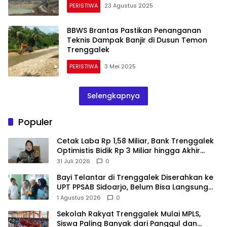
PERISTIWA
23 Agustus 2025
BBWS Brantas Pastikan Penanganan
Teknis Dampak Banjir di Dusun Temon
Trenggalek
PERISTIWA
3 Mei 2025
Selengkapnya
Populer
Cetak Laba Rp 1,58 Miliar, Bank Trenggalek
Optimistis Bidik Rp 3 Miliar hingga Akhir
Tahun
31 Juli 2026
0
Bayi Telantar di Trenggalek Diserahkan ke
UPT PPSAB Sidoarjo, Belum Bisa Langsung
Diadopsi
1 Agustus 2026
0
Sekolah Rakyat Trenggalek Mulai MPLS,
Siswa Paling Banyak dari Panggul dan