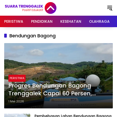
Langsung
ke
konten
PERISTIWA
PENDIDIKAN
KESEHATAN
OLAHRAGA
Bendungan Bagong
PERISTIWA
Progres Bendungan Bagong
Trenggalek Capai 60 Persen,
Target Rampung Tahun 2029
1 Mei 2026
Pembebasan Lahan Bendungan Bagong