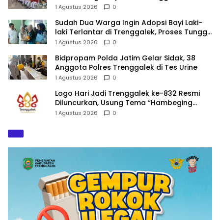
Gandusari
1 Agustus 2026
0
Sudah Dua Warga Ingin Adopsi Bayi Laki-
laki Terlantar di Trenggalek, Proses Tunggu
Hasil Penyelidikan
1 Agustus 2026
0
Bidpropam Polda Jatim Gelar Sidak, 38
Anggota Polres Trenggalek di Tes Urine
1 Agustus 2026
0
Logo Hari Jadi Trenggalek ke-832 Resmi
Diluncurkan, Usung Tema “Hambeging
Bumi” Gaungkan Harmoni dengan Alam
1 Agustus 2026
0