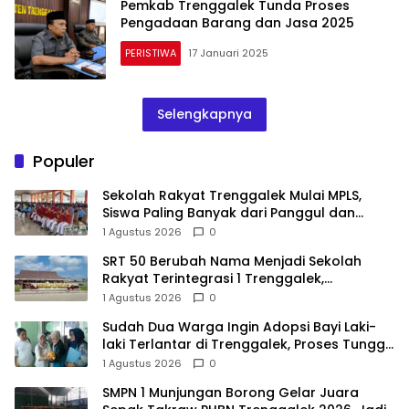
Pemkab Trenggalek Tunda Proses
Pengadaan Barang dan Jasa 2025
PERISTIWA
17 Januari 2025
Selengkapnya
Populer
Sekolah Rakyat Trenggalek Mulai MPLS,
Siswa Paling Banyak dari Panggul dan
Gandusari
1 Agustus 2026
0
SRT 50 Berubah Nama Menjadi Sekolah
Rakyat Terintegrasi 1 Trenggalek,
Nomenklatur Berubah
1 Agustus 2026
0
Sudah Dua Warga Ingin Adopsi Bayi Laki-
laki Terlantar di Trenggalek, Proses Tunggu
Hasil Penyelidikan
1 Agustus 2026
0
SMPN 1 Munjungan Borong Gelar Juara