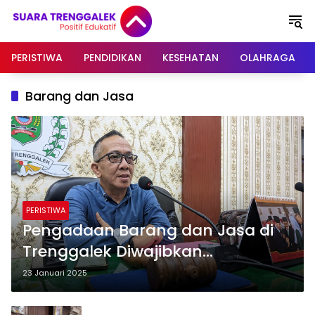
Langsung
ke
konten
PERISTIWA
PENDIDIKAN
KESEHATAN
OLAHRAGA
Barang dan Jasa
PERISTIWA
Pengadaan Barang dan Jasa di
Trenggalek Diwajibkan
Menggunakan E-Katalog
23 Januari 2025