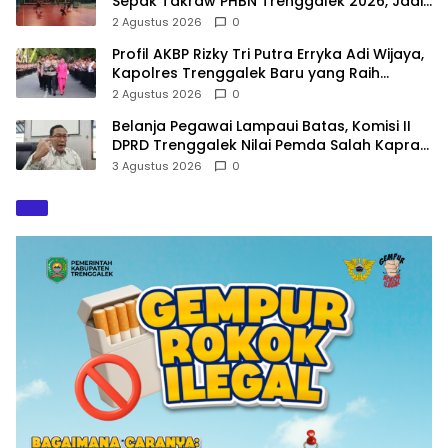
Sepak Takraw PHBN Trenggalek 2026, Jadi
Modal Menuju POPDA Jatim
2 Agustus 2026
0
Profil AKBP Rizky Tri Putra Erryka Adi Wijaya,
Kapolres Trenggalek Baru yang Raih
Hattrick Pin Emas Kapolri
2 Agustus 2026
0
Belanja Pegawai Lampaui Batas, Komisi II
DPRD Trenggalek Nilai Pemda Salah Kaprah
dalam Perencanaan
3 Agustus 2026
0