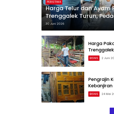
PERISTIWA
Harga Telur dan Ayam 
Trenggalek Turun, Peda
MBG
30 Juni 2026
Harga Paka
Trenggalek
BISNIS
2 Juni 2
Pengrajin 
Kebanjiran
BISNIS
24 Mei 