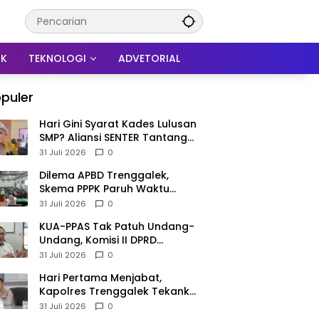
IK
TEKNOLOGI
ADVETORIAL
puler
Hari Gini Syarat Kades Lulusan
SMP? Aliansi SENTER Tantang
DPRD Trenggalek Berani
31 Juli 2026
0
Gunakan Open Legal Policy!
Dilema APBD Trenggalek,
Skema PPPK Paruh Waktu
Mengemuka Demi Pangkas Rp
31 Juli 2026
0
257 Miliar
KUA-PPAS Tak Patuh Undang-
Undang, Komisi II DPRD
Trenggalek: APBD 2027
31 Juli 2026
0
Terancam Sanksi
Hari Pertama Menjabat,
Kapolres Trenggalek Tekankan
Anggota Disiplin Hindari
31 Juli 2026
0
Pelanggaran