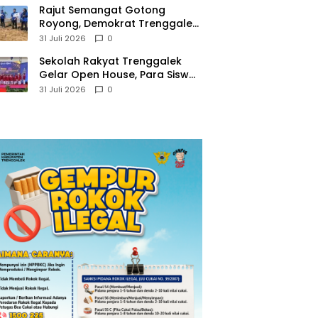
​Rajut Semangat Gotong
Royong, Demokrat Trenggalek
Gaungkan Gerakan Langit Biru
31 Juli 2026
0
di Pantai Konang
Sekolah Rakyat Trenggalek
Gelar Open House, Para Siswa
Mulai Tempati Gedung Baru
31 Juli 2026
0