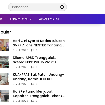
IK
TEKNOLOGI
ADVETORIAL
puler
Hari Gini Syarat Kades Lulusan
SMP? Aliansi SENTER Tantang
DPRD Trenggalek Berani
31 Juli 2026
0
Gunakan Open Legal Policy!
Dilema APBD Trenggalek,
Skema PPPK Paruh Waktu
Mengemuka Demi Pangkas Rp
31 Juli 2026
0
257 Miliar
KUA-PPAS Tak Patuh Undang-
Undang, Komisi II DPRD
Trenggalek: APBD 2027
31 Juli 2026
0
Terancam Sanksi
Hari Pertama Menjabat,
Kapolres Trenggalek Tekankan
Anggota Disiplin Hindari
31 Juli 2026
0
Pelanggaran