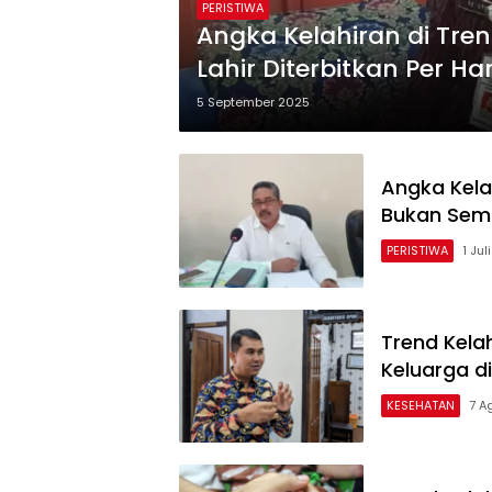
PERISTIWA
Angka Kelahiran di Tre
Lahir Diterbitkan Per Har
5 September 2025
Angka Kela
Bukan Sema
PERISTIWA
1 Jul
Trend Kelah
Keluarga d
KESEHATAN
7 A