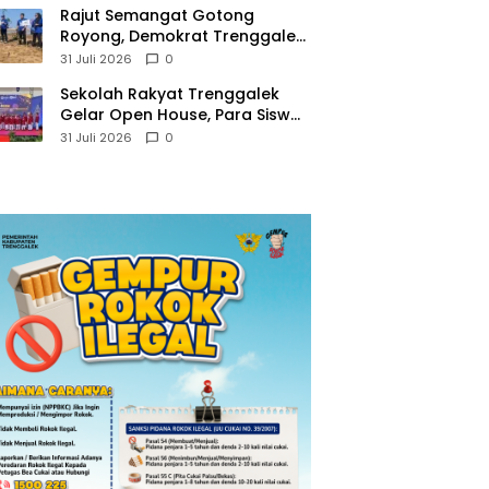
​Rajut Semangat Gotong
Royong, Demokrat Trenggalek
Gaungkan Gerakan Langit Biru
31 Juli 2026
0
di Pantai Konang
Sekolah Rakyat Trenggalek
Gelar Open House, Para Siswa
Mulai Tempati Gedung Baru
31 Juli 2026
0