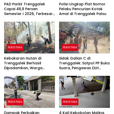
PAD Parkir Trenggalek
Polisi Ungkap Plat Nomor
Capai 46,9 Persen
Pelaku Pencurian Kotak
Semester I 2026, Terbesar
Amal di Trenggalek Palsu
dari Parkir Berlangganan
PERISTIWA
PERISTIWA
Kebakaran Hutan di
Sidak Galian C di
Trenggalek Berhasil
Trenggalek: Satpol PP Buka
Dipadamkan, Warga
Suara, Pengawas DLH
Diimbau Waspada
Justru Enggan Bicara
Karhutla
PERISTIWA
PERISTIWA
Dampak Perbaikan
4 Kali Kebobolan Maling,