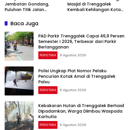
Jembatan Gondang,
Masjid di Trenggalek
Puluhan Titik Jalan
Kembali Kehilangan Kotak
Alternatif di Trenggalek
Amal Rp 5 Juta
Alami Kerusakan
Baca Juga
PAD Parkir Trenggalek Capai 46,9 Persen
Semester I 2026, Terbesar dari Parkir
Berlangganan
PERISTIWA
6 Agustus 2026
Polisi Ungkap Plat Nomor Pelaku
Pencurian Kotak Amal di Trenggalek
Palsu
PERISTIWA
6 Agustus 2026
Kebakaran Hutan di Trenggalek Berhasil
Dipadamkan, Warga Diimbau Waspada
Karhutla
PERISTIWA
6 Agustus 2026