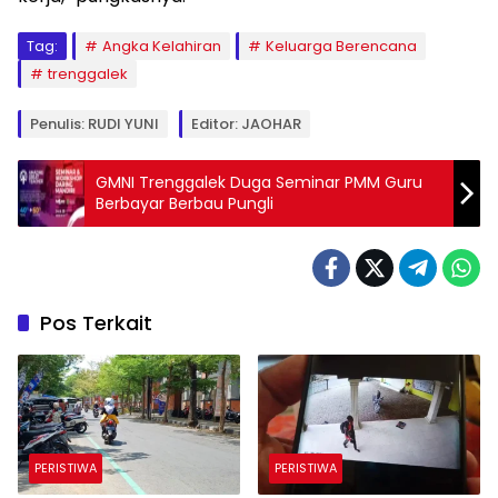
Tag:
Angka Kelahiran
Keluarga Berencana
trenggalek
Penulis: RUDI YUNI
Editor: JAOHAR
GMNI Trenggalek Duga Seminar PMM Guru
Berbayar Berbau Pungli
Pos Terkait
PERISTIWA
PERISTIWA