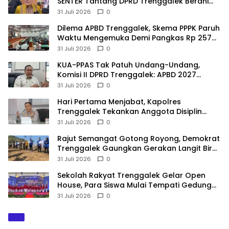
SENTER Tantang DPRD Trenggalek Berani
Gunakan Open Legal Policy!
31 Juli 2026
0
Dilema APBD Trenggalek, Skema PPPK Paruh
Waktu Mengemuka Demi Pangkas Rp 257
Miliar
31 Juli 2026
0
KUA-PPAS Tak Patuh Undang-Undang,
Komisi II DPRD Trenggalek: APBD 2027
Terancam Sanksi
31 Juli 2026
0
Hari Pertama Menjabat, Kapolres
Trenggalek Tekankan Anggota Disiplin
Hindari Pelanggaran
31 Juli 2026
0
​Rajut Semangat Gotong Royong, Demokrat
Trenggalek Gaungkan Gerakan Langit Biru
di Pantai Konang
31 Juli 2026
0
Sekolah Rakyat Trenggalek Gelar Open
House, Para Siswa Mulai Tempati Gedung
Baru
31 Juli 2026
0