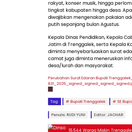
rakyat, konser musik, hingga perlom
tingkat kabupaten hingga desa. Apar
diwajibkan mengenakan pakaian ad
putih sepanjang bulan Agustus.
Kepala Dinas Pendidikan, Kepala Cab
Jatim di Trenggalek, serta Kepala
diminta menyebarluaskan surat edara
camat juga diminta meneruskan inf
desa/lurah dan masyarakat.
Perubahan Surat Edaran Bupati Trenggalek_
831_2025_signed_signed_signed_signed.
uh
Tag:
Bupati Trenggalek
SE Bupa
Penulis: RUDI YUNI
Editor: JAOHAR
16.544 Warga Miskin Trenggale