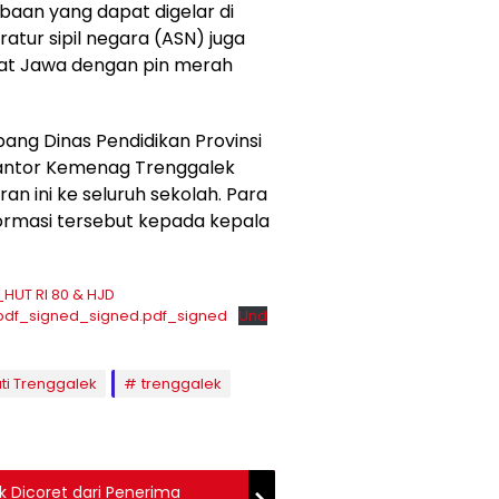
baan yang dapat digelar di
atur sipil negara (ASN) juga
at Jawa dengan pin merah
ang Dinas Pendidikan Provinsi
 Kantor Kemenag Trenggalek
n ini ke seluruh sekolah. Para
ormasi tersebut kepada kepala
HUT RI 80 & HJD
pdf_signed_signed.pdf_signed
Und
ti Trenggalek
trenggalek
k Dicoret dari Penerima