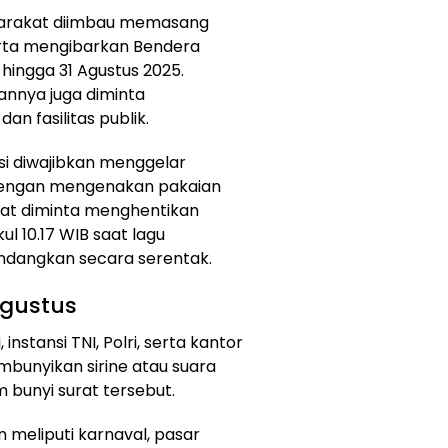
yarakat diimbau memasang
erta mengibarkan Bendera
 hingga 31 Agustus 2025.
annya juga diminta
an fasilitas publik.
nsi diwajibkan menggelar
dengan mengenakan pakaian
akat diminta menghentikan
ul 10.17 WIB saat lagu
ndangkan secara serentak.
Agustus
stansi TNI, Polri, serta kantor
bunyikan sirine atau suara
 bunyi surat tersebut.
 meliputi karnaval, pasar