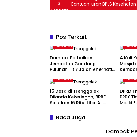
Bantuan Iuran BPJS Kesehatan
Pos Terkait
PERISTIWA
PERIST
Dampak Perbaikan
4 Kali 
Jembatan Gondang,
Masjid 
Puluhan Titik Jalan Alternatif
Kembal
di Trenggalek Alami
Amal Rp
PERISTIWA
PERIST
Kerusakan
15 Desa di Trenggalek
DPRD T
Dilanda Kekeringan, BPBD
PPPK T
Salurkan 16 Ribu Liter Air
Meski F
Bersih untuk 900 Warga
Baca Juga
Dampak Per