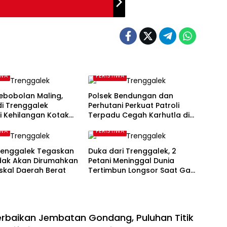
IWA
PERISTIWA
Kebobolan Maling,
Polsek Bendungan dan
di Trenggalek
Perhutani Perkuat Patroli
i Kehilangan Kotak
Terpadu Cegah Karhutla di
 5 Juta
Kawasan Hutan Trenggalek
IWA
PERISTIWA
renggalek Tegaskan
Duka dari Trenggalek, 2
idak Akan Dirumahkan
Petani Meninggal Dunia
iskal Daerah Berat
Tertimbun Longsor Saat Gali
Sumur
baikan Jembatan Gondang, Puluhan Titik