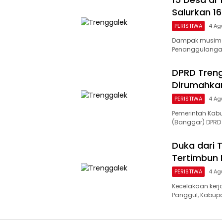
Salurkan 16
PERISTIWA
4 Ag
Dampak musim k
Penanggulangan
DPRD Treng
Dirumahkan
PERISTIWA
4 Ag
Pemerintah Kab
(Banggar) DPRD 
Duka dari 
Tertimbun 
PERISTIWA
4 Ag
Kecelakaan kerja
Panggul, Kabupa