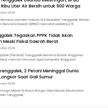
 Ribu Liter Air Bersih untuk 900 Warga
ustus 2026
emarau semakin meluas di Kabupaten Trenggalek. Badan
 Bencana Daerah (BPBD) mencatat sedikitnya 15
galek Tegaskan PPPK Tidak Akan
 Meski Fiskal Daerah Berat
ustus 2026
upaten (Pemkab) Trenggalek bersama Badan Anggaran
terus mencari formulasi agar komposisi Anggaran
Trenggalek, 2 Petani Meninggal Dunia
Longsor Saat Gali Sumur
ustus 2026
 tragis terjadi di Dusun Bungur, Desa Besuki, Kecamatan
ten Trenggalek,