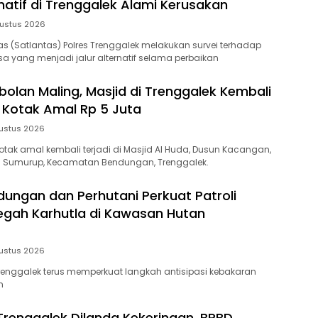
natif di Trenggalek Alami Kerusakan
ustus 2026
tas (Satlantas) Polres Trenggalek melakukan survei terhadap
sa yang menjadi jalur alternatif selama perbaikan
bolan Maling, Masjid di Trenggalek Kembali
 Kotak Amal Rp 5 Juta
ustus 2026
kotak amal kembali terjadi di Masjid Al Huda, Dusun Kacangan,
sa Sumurup, Kecamatan Bendungan, Trenggalek.
dungan dan Perhutani Perkuat Patroli
gah Karhutla di Kawasan Hutan
ustus 2026
Trenggalek terus memperkuat langkah antisipasi kebakaran
n
 Trenggalek Dilanda Kekeringan, BPBD