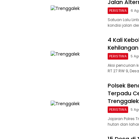
Jalan Alter
PERISTIWA
6 Ag
Satuan Lalu Lin
kondisi jalan de
4 Kali Kebo
Kehilangan
PERISTIWA
5 Ag
Aksi pencurian 
RT 27 RW 9, De
Polsek Ben
Terpadu Ce
Trenggalek
PERISTIWA
5 Ag
Jajaran Polres 
hutan dan laha
15 Desa di