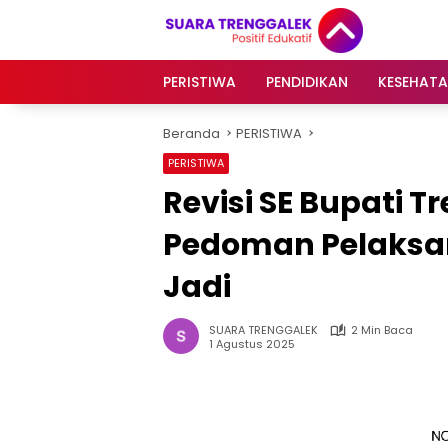
Langsung
ke
konten
PERISTIWA
PENDIDIKAN
KESEHAT
Beranda
PERISTIWA
PERISTIWA
Revisi SE Bupati T
Pedoman Pelaksan
Jadi
SUARA TRENGGALEK
2 Min Baca
1 Agustus 2025