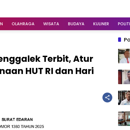
AN
OLAHRAGA
WISATA
BUDAYA
KULINER
POLIT
Po
renggalek Terbit, Atur
aan HUT RI dan Hari