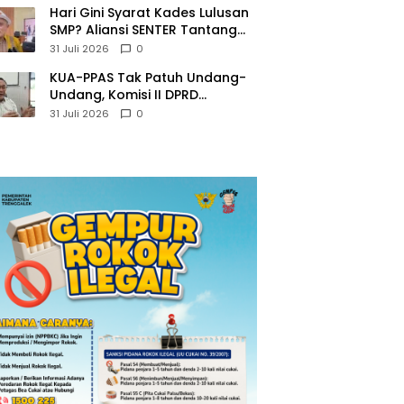
Hari Gini Syarat Kades Lulusan
SMP? Aliansi SENTER Tantang
DPRD Trenggalek Berani
31 Juli 2026
0
Gunakan Open Legal Policy!
KUA-PPAS Tak Patuh Undang-
Undang, Komisi II DPRD
Trenggalek: APBD 2027
31 Juli 2026
0
Terancam Sanksi