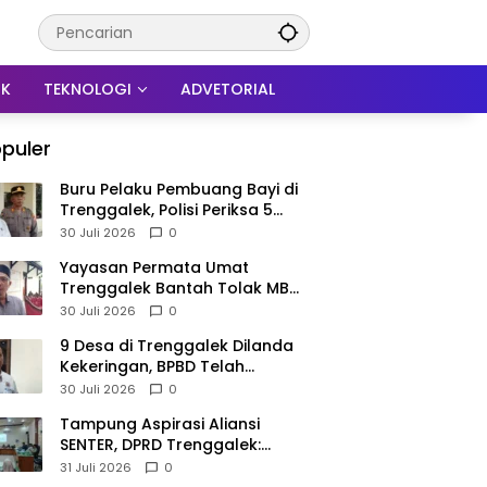
IK
TEKNOLOGI
ADVETORIAL
puler
Buru Pelaku Pembuang Bayi di
Trenggalek, Polisi Periksa 5
Saksi Serta Cek Data Ibu
30 Juli 2026
0
Melahirkan
Yayasan Permata Umat
Trenggalek Bantah Tolak MBG,
Penghentian Distribusi
30 Juli 2026
0
Dilakukan Sepihak oleh SPPG
9 Desa di Trenggalek Dilanda
Surodakan
Kekeringan, BPBD Telah
Salurkan 24 Ribu Liter Air Bersih
30 Juli 2026
0
Tampung Aspirasi Aliansi
SENTER, DPRD Trenggalek:
Bahan Penyempurnaan
31 Juli 2026
0
Raperda Desa dan Pilkades