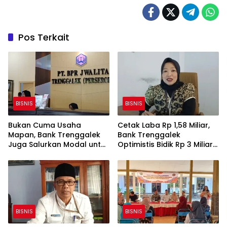
Pos Terkait
BISNIS
BISNIS
Bukan Cuma Usaha
Cetak Laba Rp 1,58 Miliar,
Mapan, Bank Trenggalek
Bank Trenggalek
Juga Salurkan Modal untuk
Optimistis Bidik Rp 3 Miliar
UMKM Rintisan
hingga Akhir Tahun
BISNIS
BISNIS