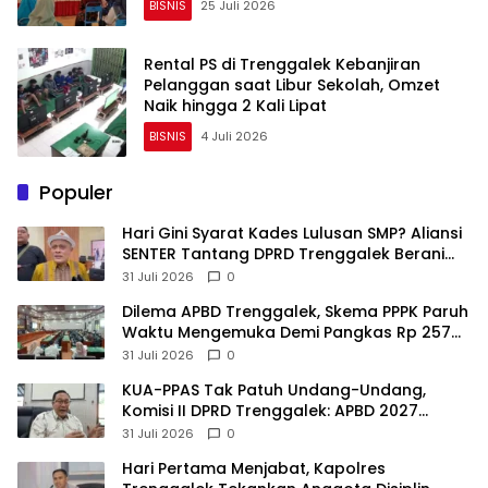
BISNIS
25 Juli 2026
Rental PS di Trenggalek Kebanjiran
Pelanggan saat Libur Sekolah, Omzet
Naik hingga 2 Kali Lipat
BISNIS
4 Juli 2026
Populer
Hari Gini Syarat Kades Lulusan SMP? Aliansi
SENTER Tantang DPRD Trenggalek Berani
Gunakan Open Legal Policy!
31 Juli 2026
0
Dilema APBD Trenggalek, Skema PPPK Paruh
Waktu Mengemuka Demi Pangkas Rp 257
Miliar
31 Juli 2026
0
KUA-PPAS Tak Patuh Undang-Undang,
Komisi II DPRD Trenggalek: APBD 2027
Terancam Sanksi
31 Juli 2026
0
Hari Pertama Menjabat, Kapolres