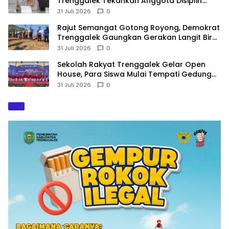
Trenggalek Tekankan Anggota Disiplin
Hindari Pelanggaran
31 Juli 2026
0
​Rajut Semangat Gotong Royong, Demokrat
Trenggalek Gaungkan Gerakan Langit Biru
di Pantai Konang
31 Juli 2026
0
Sekolah Rakyat Trenggalek Gelar Open
House, Para Siswa Mulai Tempati Gedung
Baru
31 Juli 2026
0