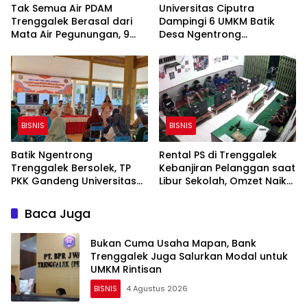
Tak Semua Air PDAM
Universitas Ciputra
Trenggalek Berasal dari
Dampingi 6 UMKM Batik
Mata Air Pegunungan, 9
Desa Ngentrong
SPAM Gunakan Sumur Bor
Trenggalek, Fokus Benahi
Desain Motif dan Warna
BISNIS
BISNIS
Batik Ngentrong
Rental PS di Trenggalek
Trenggalek Bersolek, TP
Kebanjiran Pelanggan saat
PKK Gandeng Universitas
Libur Sekolah, Omzet Naik
Ciputra Benahi Desain dan
hingga 2 Kali Lipat
Branding
Baca Juga
Bukan Cuma Usaha Mapan, Bank
Trenggalek Juga Salurkan Modal untuk
UMKM Rintisan
BISNIS
4 Agustus 2026