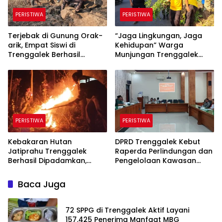
PERISTIWA
PERISTIWA
Terjebak di Gunung Orak-
“​Jaga Lingkungan, Jaga
arik, Empat Siswi di
Kehidupan” Warga
Trenggalek Berhasil
Munjungan Trenggalek
Dievakuasi
Maknai Kemerdekaan
Lewat Bersih Sungai dan
Donor Darah
PERISTIWA
PERISTIWA
Kebakaran Hutan
DPRD Trenggalek Kebut
Jatiprahu Trenggalek
Raperda Perlindungan dan
Berhasil Dipadamkan,
Pengelolaan Kawasan
Petugas Hadapi Medan
Ekosistem Esensial Karst
Sulit
Baca Juga
72 SPPG di Trenggalek Aktif Layani
157.425 Penerima Manfaat MBG