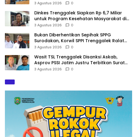
Kekerasan
3 Agustus 2026
0
Dinkes Trenggalek Siapkan Rp 6,7 Miliar
untuk Program Kesehatan Masyarakat di
2027
3 Agustus 2026
0
Bukan Diberhentikan Sepihak SPPG
Surodakan, Korwil SPPI Trenggalek Ralat
Pernyataan Soal Permata Umat Tolak MBG
3 Agustus 2026
0
Wasit TSL Trenggalek Disanksi Askab,
Asprov PSSI Jatim Justru Terbitkan Surat
Tugas di Hari yang Sama
3 Agustus 2026
0