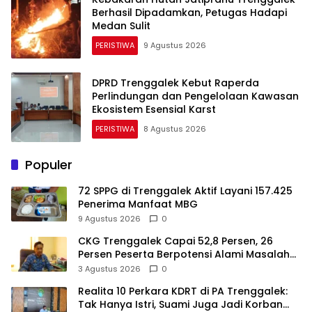
Berhasil Dipadamkan, Petugas Hadapi
Medan Sulit
PERISTIWA
9 Agustus 2026
DPRD Trenggalek Kebut Raperda
Perlindungan dan Pengelolaan Kawasan
Ekosistem Esensial Karst
PERISTIWA
8 Agustus 2026
Populer
72 SPPG di Trenggalek Aktif Layani 157.425
Penerima Manfaat MBG
9 Agustus 2026
0
CKG Trenggalek Capai 52,8 Persen, 26
Persen Peserta Berpotensi Alami Masalah
Kejiwaan
3 Agustus 2026
0
Realita 10 Perkara KDRT di PA Trenggalek:
Tak Hanya Istri, Suami Juga Jadi Korban