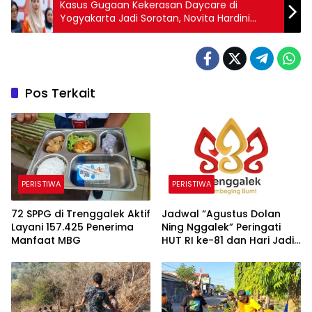
Kasus Gugaan Kekerasan Daycare di
Yogyakarta Jadi Sorotan, Novita Hardini
Minta Pengawasan di Trenggalek Diperketat
Pos Terkait
PERISTIWA
PERISTIWA
72 SPPG di Trenggalek Aktif
Jadwal “Agustus Dolan
Layani 157.425 Penerima
Ning Nggalek” Peringati
Manfaat MBG
HUT RI ke-81 dan Hari Jadi
Trenggalek ke-832