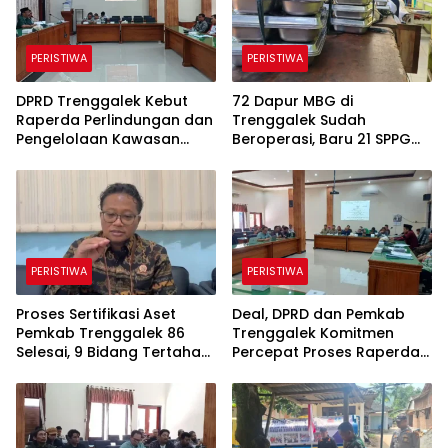
PERISTIWA
PERISTIWA
DPRD Trenggalek Kebut
72 Dapur MBG di
Raperda Perlindungan dan
Trenggalek Sudah
Pengelolaan Kawasan
Beroperasi, Baru 21 SPPG
Ekosistem Esensial Karst
Kantongi SLHS, Alur
Komunikasi Jadi
Tantangan
PERISTIWA
PERISTIWA
Proses Sertifikasi Aset
Deal, DPRD dan Pemkab
Pemkab Trenggalek 86
Trenggalek Komitmen
Selesai, 9 Bidang Tertahan
Percepat Proses Raperda
Administrasi
Kawasan Karst