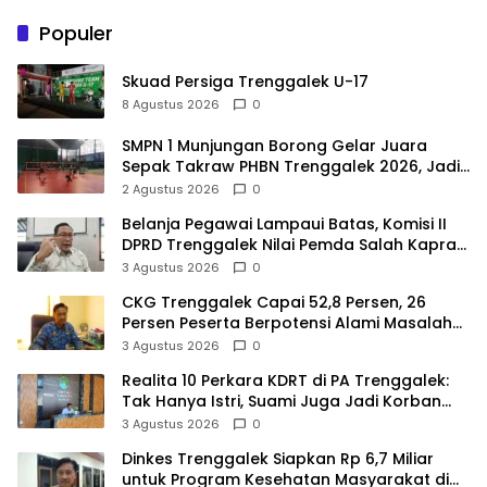
Populer
Skuad Persiga Trenggalek U-17
8 Agustus 2026
0
SMPN 1 Munjungan Borong Gelar Juara
Sepak Takraw PHBN Trenggalek 2026, Jadi
Modal Menuju POPDA Jatim
2 Agustus 2026
0
Belanja Pegawai Lampaui Batas, Komisi II
DPRD Trenggalek Nilai Pemda Salah Kaprah
dalam Perencanaan
3 Agustus 2026
0
CKG Trenggalek Capai 52,8 Persen, 26
Persen Peserta Berpotensi Alami Masalah
Kejiwaan
3 Agustus 2026
0
Realita 10 Perkara KDRT di PA Trenggalek:
Tak Hanya Istri, Suami Juga Jadi Korban
Kekerasan
3 Agustus 2026
0
Dinkes Trenggalek Siapkan Rp 6,7 Miliar
untuk Program Kesehatan Masyarakat di