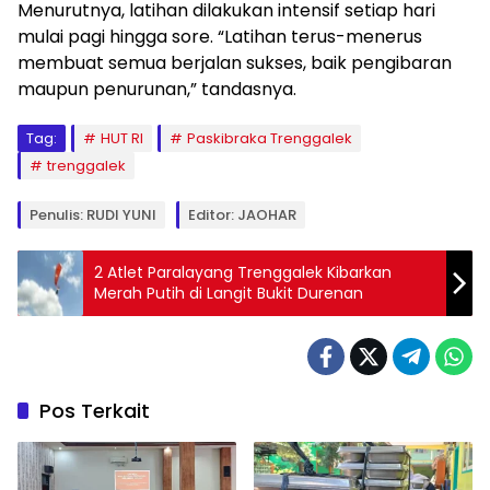
Menurutnya, latihan dilakukan intensif setiap hari
mulai pagi hingga sore. “Latihan terus-menerus
membuat semua berjalan sukses, baik pengibaran
maupun penurunan,” tandasnya.
Tag:
HUT RI
Paskibraka Trenggalek
trenggalek
Penulis: RUDI YUNI
Editor: JAOHAR
2 Atlet Paralayang Trenggalek Kibarkan
Merah Putih di Langit Bukit Durenan
Pos Terkait