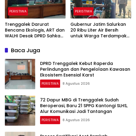
PERISTIWA
PERISTIWA
Trenggalek Darurat
Gubernur Jatim Salurkan
Bencana Ekologis, ART dan
20 Ribu Liter Air Bersih
WALHI Desak DPRD Sahkan
untuk Warga Terdampak
Perda Kawasan Karst
Kekeringan di Panggul
Trenggalek
Baca Juga
DPRD Trenggalek Kebut Raperda
Perlindungan dan Pengelolaan Kawasan
Ekosistem Esensial Karst
PERISTIWA
8 Agustus 2026
72 Dapur MBG di Trenggalek Sudah
Beroperasi, Baru 21 SPPG Kantongi SLHS,
Alur Komunikasi Jadi Tantangan
PERISTIWA
8 Agustus 2026