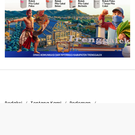
Redaksi
Tentang Kami
Pedoman
Hak Jawab
Kode Etik
Disclaimer
Kode Etik Jurnalistik
Perlindungan Profesi Wartawan
COPYRIGHT © 2024 SUARATRENGGALEK.COM