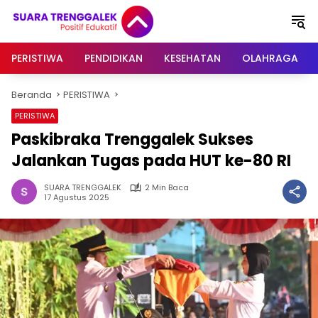
Langsung
ke
konten
PERISTIWA
PENDIDIKAN
KESEHATAN
OLAHRAGA
Beranda
PERISTIWA
PERISTIWA
Paskibraka Trenggalek Sukses
Jalankan Tugas pada HUT ke-80 RI
SUARA TRENGGALEK
2 Min Baca
17 Agustus 2025