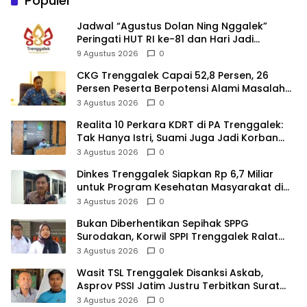
Populer
Jadwal “Agustus Dolan Ning Nggalek”
Peringati HUT RI ke-81 dan Hari Jadi
Trenggalek ke-832
9 Agustus 2026
0
CKG Trenggalek Capai 52,8 Persen, 26
Persen Peserta Berpotensi Alami Masalah
Kejiwaan
3 Agustus 2026
0
Realita 10 Perkara KDRT di PA Trenggalek:
Tak Hanya Istri, Suami Juga Jadi Korban
Kekerasan
3 Agustus 2026
0
Dinkes Trenggalek Siapkan Rp 6,7 Miliar
untuk Program Kesehatan Masyarakat di
2027
3 Agustus 2026
0
Bukan Diberhentikan Sepihak SPPG
Surodakan, Korwil SPPI Trenggalek Ralat
Pernyataan Soal Permata Umat Tolak MBG
3 Agustus 2026
0
Wasit TSL Trenggalek Disanksi Askab,
Asprov PSSI Jatim Justru Terbitkan Surat
Tugas di Hari yang Sama
3 Agustus 2026
0