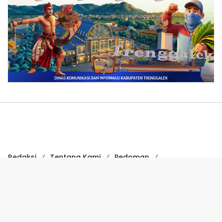
Redaksi
Tentang Kami
Pedoman
Hak Jawab
Kode Etik
Disclaimer
Kode Etik Jurnalistik
Perlindungan Profesi Wartawan
COPYRIGHT © 2024 SUARATRENGGALEK.COM