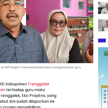
di SMP Negeri 1 menindaklanjuti kasus penganiayaan guru.
PRD Kabupaten
Trenggalek
aan
terhadap guru mata
Trenggalek, Eko Prayitno, yang
sebut kini sudah dilaporkan ke
 proses penyelidikan.