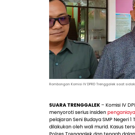
Rombongan Komisi IV DPRD Trenggalek saat sidak 
SUARA TRENGGALEK
– Komisi IV D
menyoroti serius insiden
penganiay
pelajaran Seni Budaya SMP Negeri 1 
dilakukan oleh wali murid. Kasus ter
Polres Trenggalek dan tengah dalam