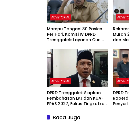
ADVETORIAL
ADVETO
Mampu Tangani 30 Pasien
Rekome
Per Hari, Komisi IV DPRD
Murah 2
Trenggalek: Layanan Cuci
dan Mah
Darah RSUD Soedomo
Jutaan
Segera Beroperasi
ADVETORIAL
ADVETO
DPRD Trenggalek Siapkan
DPRD Tr
Pembahasan LPJ dan KUA-
Raperd
PPAS 2027, Fokus Tingkatkan
Penyer
PAD
Miliar 
Perda
Baca Juga