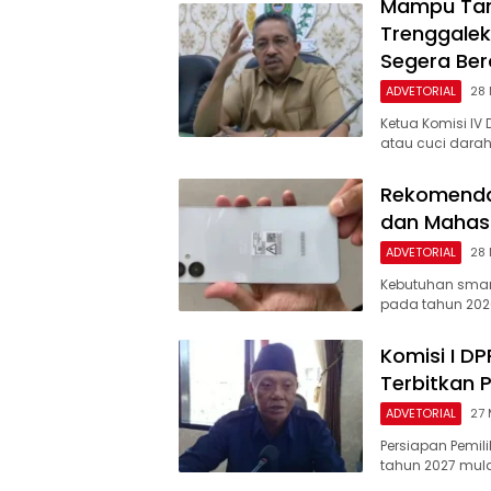
Mampu Tang
Trenggale
Segera Ber
ADVETORIAL
28
Ketua Komisi IV
atau cuci darah
Rekomendas
dan Mahasi
ADVETORIAL
28
Kebutuhan smar
pada tahun 202
Komisi I D
Terbitkan 
ADVETORIAL
27 
Persiapan Pemil
tahun 2027 mul