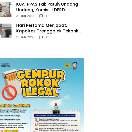
KUA-PPAS Tak Patuh Undang-
Undang, Komisi II DPRD
Trenggalek: APBD 2027
31 Juli 2026
0
Terancam Sanksi
Hari Pertama Menjabat,
Kapolres Trenggalek Tekankan
Anggota Disiplin Hindari
31 Juli 2026
0
Pelanggaran