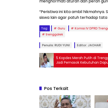
menghormati aturan dan peran guru 
“Peristiwa ini kita ambil hikmahnya
siswa lain agar patuh terhadap tata
Tag:
Guru
Komisi IV DPRD Tren
trenggalek
Penulis: RUDI YUNI
Editor: JAOHAR
5 Kopdes Merah Putih di Trengg
Jadi Pemasok Kebutuhan Dap
Pos Terkait