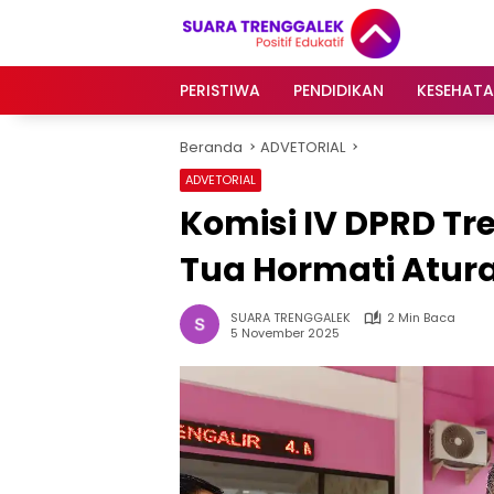
Langsung
ke
konten
PERISTIWA
PENDIDIKAN
KESEHAT
Beranda
ADVETORIAL
ADVETORIAL
Komisi IV DPRD Tr
Tua Hormati Atur
SUARA TRENGGALEK
2 Min Baca
5 November 2025