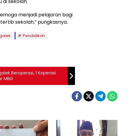
di sekolah.
. Semoga menjadi pelajaran bagi
 tertib sekolah,” pungkasnya.
ggalek
Pendidikan
alek Beroperasi, 1 Koperasi
ur MBG