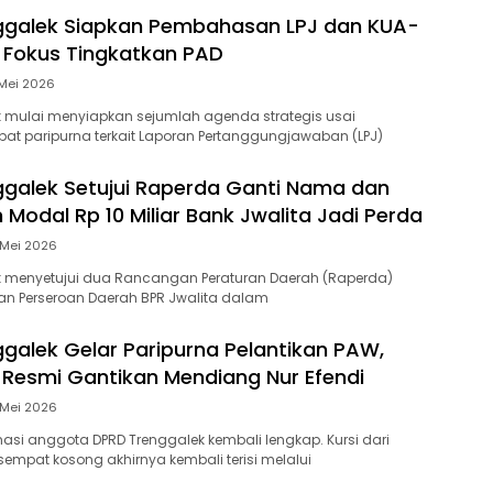
ggalek Siapkan Pembahasan LPJ dan KUA-
 Fokus Tingkatkan PAD
Mei 2026
 mulai menyiapkan sejumlah agenda strategis usai
at paripurna terkait Laporan Pertanggungjawaban (LPJ)
galek Setujui Raperda Ganti Nama dan
Modal Rp 10 Miliar Bank Jwalita Jadi Perda
 Mei 2026
k menyetujui dua Rancangan Peraturan Daerah (Raperda)
aan Perseroan Daerah BPR Jwalita dalam
galek Gelar Paripurna Pelantikan PAW,
Resmi Gantikan Mendiang Nur Efendi
 Mei 2026
masi anggota DPRD Trenggalek kembali lengkap. Kursi dari
sempat kosong akhirnya kembali terisi melalui