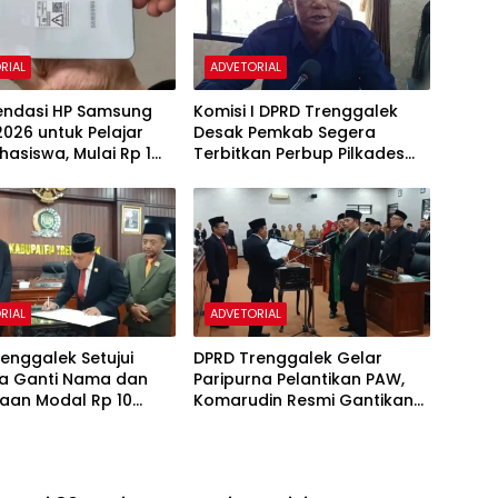
RIAL
ADVETORIAL
ndasi HP Samsung
Komisi I DPRD Trenggalek
026 untuk Pelajar
Desak Pemkab Segera
asiswa, Mulai Rp 1
Terbitkan Perbup Pilkades
2027
RIAL
ADVETORIAL
enggalek Setujui
DPRD Trenggalek Gelar
a Ganti Nama dan
Paripurna Pelantikan PAW,
taan Modal Rp 10
Komarudin Resmi Gantikan
Bank Jwalita Jadi
Mendiang Nur Efendi