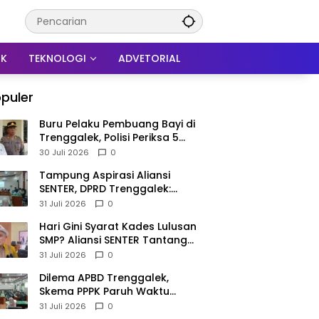
IK
TEKNOLOGI
ADVETORIAL
puler
Buru Pelaku Pembuang Bayi di
Trenggalek, Polisi Periksa 5
Saksi Serta Cek Data Ibu
30 Juli 2026
0
Melahirkan
Tampung Aspirasi Aliansi
SENTER, DPRD Trenggalek:
Bahan Penyempurnaan
31 Juli 2026
0
Raperda Desa dan Pilkades
Hari Gini Syarat Kades Lulusan
SMP? Aliansi SENTER Tantang
DPRD Trenggalek Berani
31 Juli 2026
0
Gunakan Open Legal Policy!
Dilema APBD Trenggalek,
Skema PPPK Paruh Waktu
Mengemuka Demi Pangkas Rp
31 Juli 2026
0
257 Miliar