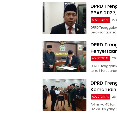
DPRD Tren
PPAS 2027,
ADVETORIAL
27 
DPRD Trenggalek
pelaksanaan rap
DPRD Treng
Penyertaan 
ADVETORIAL
26
DPRD Trenggale
terkait Perusah
DPRD Treng
Komarudin 
ADVETORIAL
26
Akhirnya 45 for
Fraksi PKS yang 