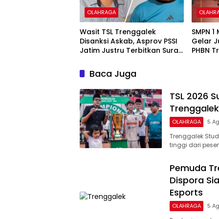
OLAHRAGA
OLAHR
Wasit TSL Trenggalek
SMPN 1
Disanksi Askab, Asprov PSSI
Gelar 
Jatim Justru Terbitkan Surat
PHBN Tr
Tugas di Hari yang Sama
Modal 
Baca Juga
TSL 2026 S
Trenggalek
OLAHRAGA
5 A
Trenggalek Stud
tinggi dari pese
Pemuda Tre
Dispora Si
Esports
OLAHRAGA
5 A