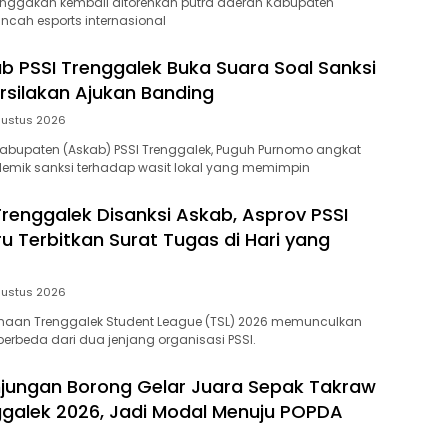
nggakan kembali ditorehkan putra daerah Kabupaten
ancah esports internasional
b PSSI Trenggalek Buka Suara Soal Sanksi
ersilakan Ajukan Banding
gustus 2026
Kabupaten (Askab) PSSI Trenggalek, Puguh Purnomo angkat
polemik sanksi terhadap wasit lokal yang memimpin
Trenggalek Disanksi Askab, Asprov PSSI
u Terbitkan Surat Tugas di Hari yang
gustus 2026
anaan Trenggalek Student League (TSL) 2026 memunculkan
erbeda dari dua jenjang organisasi PSSI.
jungan Borong Gelar Juara Sepak Takraw
galek 2026, Jadi Modal Menuju POPDA