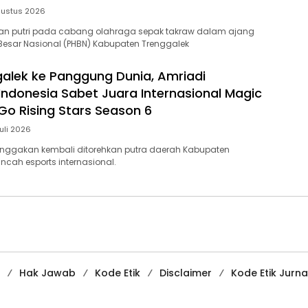
gustus 2026
dan putri pada cabang olahraga sepak takraw dalam ajang
 Besar Nasional (PHBN) Kabupaten Trenggalek
galek ke Panggung Dunia, Amriadi
ndonesia Sabet Juara Internasional Magic
Go Rising Stars Season 6
uli 2026
nggakan kembali ditorehkan putra daerah Kabupaten
ncah esports internasional.
Hak Jawab
Kode Etik
Disclaimer
Kode Etik Jurnal