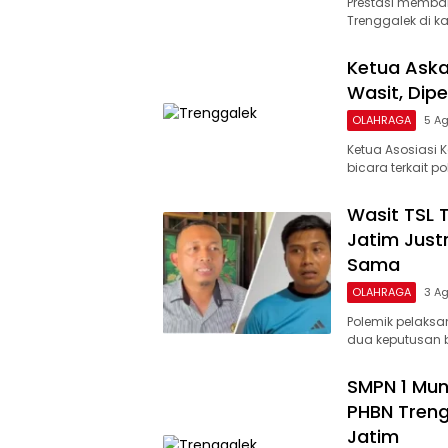
Prestasi memba
Trenggalek di k
Ketua Aska
Wasit, Dip
OLAHRAGA
5 A
Ketua Asosiasi 
bicara terkait 
Wasit TSL 
Jatim Justr
Sama
OLAHRAGA
3 A
Polemik pelaks
dua keputusan b
SMPN 1 Mun
PHBN Treng
Jatim