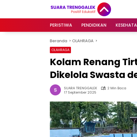
Langsung
ke
konten
PERISTIWA
PENDIDIKAN
KESEHAT
Beranda
OLAHRAGA
OLAHRAGA
Kolam Renang Tirt
Dikelola Swasta 
SUARA TRENGGALEK
2 Min Baca
17 September 2025