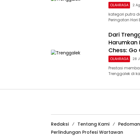
OLAHRAGA
2 A
kategori putra 
Peringatan Hari
Dari Treng
Harumkan I
Chess: Go 
OLAHRAGA
28 J
Prestasi memba
Trenggalek di ka
Redaksi
Tentang Kami
Pedoman
Perlindungan Profesi Wartawan