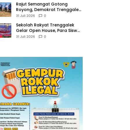
​Rajut Semangat Gotong
Royong, Demokrat Trenggalek
Gaungkan Gerakan Langit Biru
31 Juli 2026
0
di Pantai Konang
Sekolah Rakyat Trenggalek
Gelar Open House, Para Siswa
Mulai Tempati Gedung Baru
31 Juli 2026
0