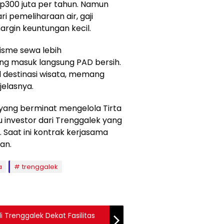
Rp300 juta per tahun. Namun
ri pemeliharaan air, gaji
argin keuntungan kecil.
anisme sewa lebih
g masuk langsung PAD bersih.
 destinasi wisata, memang
jelasnya.
 yang berminat mengelola Tirta
atu investor dari Trenggalek yang
Saat ini kontrak kerjasama
an.
a
trenggalek
 di Trenggalek Dekat Fasilitas