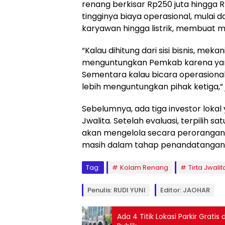
renang berkisar Rp250 juta hingga 
tingginya biaya operasional, mulai da
karyawan hingga listrik, membuat m
“Kalau dihitung dari sisi bisnis, mek
menguntungkan Pemkab karena yan
Sementara kalau bicara operasional
lebih menguntungkan pihak ketiga,” 
Sebelumnya, ada tiga investor lokal
Jwalita. Setelah evaluasi, terpilih s
akan mengelola secara perorangan. 
masih dalam tahap penandatangan
Tag:
Kolam Renang
Tirta Jwalit
Penulis: RUDI YUNI
Editor: JAOHAR
Ada 4 Titik Lokasi Parkir Gratis