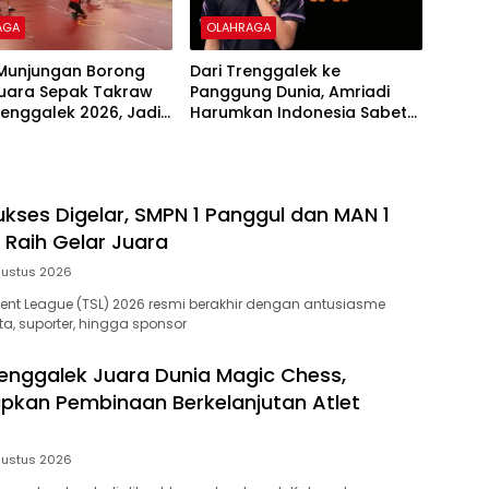
AGA
OLAHRAGA
 Munjungan Borong
Dari Trenggalek ke
Juara Sepak Takraw
Panggung Dunia, Amriadi
enggalek 2026, Jadi
Harumkan Indonesia Sabet
Menuju POPDA Jatim
Juara Internasional Magic
Chess: Go Go Rising Stars
Season 6
ukses Digelar, SMPN 1 Panggul dan MAN 1
 Raih Gelar Juara
gustus 2026
ent League (TSL) 2026 resmi berakhir dengan antusiasme
rta, suporter, hingga sponsor
nggalek Juara Dunia Magic Chess,
apkan Pembinaan Berkelanjutan Atlet
gustus 2026