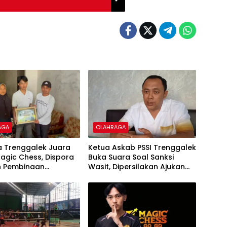
AGA
OLAHRAGA
 Trenggalek Juara
Ketua Askab PSSI Trenggalek
agic Chess, Dispora
Buka Suara Soal Sanksi
n Pembinaan
Wasit, Dipersilakan Ajukan
njutan Atlet Esports
Banding