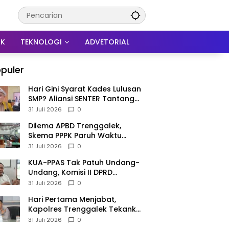
IK
TEKNOLOGI
ADVETORIAL
puler
Hari Gini Syarat Kades Lulusan
SMP? Aliansi SENTER Tantang
DPRD Trenggalek Berani
31 Juli 2026
0
Gunakan Open Legal Policy!
Dilema APBD Trenggalek,
Skema PPPK Paruh Waktu
Mengemuka Demi Pangkas Rp
31 Juli 2026
0
257 Miliar
KUA-PPAS Tak Patuh Undang-
Undang, Komisi II DPRD
Trenggalek: APBD 2027
31 Juli 2026
0
Terancam Sanksi
Hari Pertama Menjabat,
Kapolres Trenggalek Tekankan
Anggota Disiplin Hindari
31 Juli 2026
0
Pelanggaran