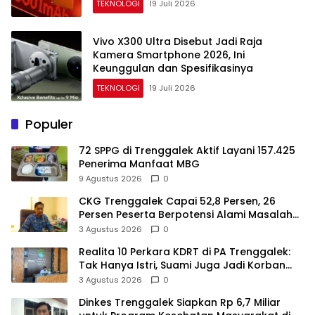
TEKNOLOGI
19 Juli 2026
Vivo X300 Ultra Disebut Jadi Raja
Kamera Smartphone 2026, Ini
Keunggulan dan Spesifikasinya
TEKNOLOGI
19 Juli 2026
Populer
72 SPPG di Trenggalek Aktif Layani 157.425
Penerima Manfaat MBG
9 Agustus 2026
0
CKG Trenggalek Capai 52,8 Persen, 26
Persen Peserta Berpotensi Alami Masalah
Kejiwaan
3 Agustus 2026
0
Realita 10 Perkara KDRT di PA Trenggalek:
Tak Hanya Istri, Suami Juga Jadi Korban
Kekerasan
3 Agustus 2026
0
Dinkes Trenggalek Siapkan Rp 6,7 Miliar