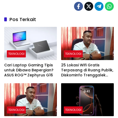
Pos Terkait
TEKNOLOGI
TEKNOLOGI
Cari Laptop Gaming Tipis
25 Lokasi Wifi Gratis
untuk Dibawa Bepergian?
Terpasang di Ruang Publik,
ASUS ROG™ Zephyrus G16
Diskominfo Trenggalek
Bakal Tambah 3 Titik Baru
TEKNOLOGI
TEKNOLOGI