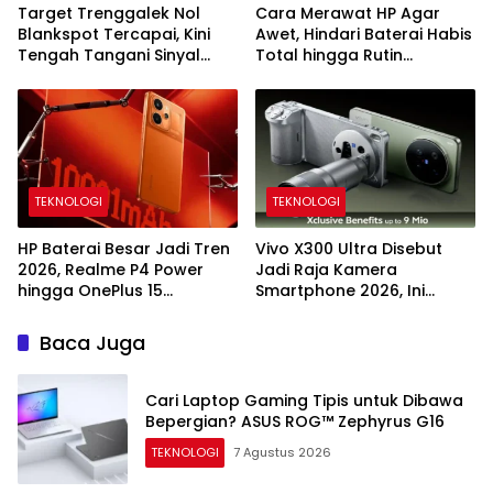
Target Trenggalek Nol
Cara Merawat HP Agar
Blankspot Tercapai, Kini
Awet, Hindari Baterai Habis
Tengah Tangani Sinyal
Total hingga Rutin
Lemah di 8 Titik Wilayah
Bersihkan Port Charging
TEKNOLOGI
TEKNOLOGI
HP Baterai Besar Jadi Tren
Vivo X300 Ultra Disebut
2026, Realme P4 Power
Jadi Raja Kamera
hingga OnePlus 15
Smartphone 2026, Ini
Andalkan Kapasitas 7.000–
Keunggulan dan
10.000 mAh
Spesifikasinya
Baca Juga
Cari Laptop Gaming Tipis untuk Dibawa
Bepergian? ASUS ROG™ Zephyrus G16
TEKNOLOGI
7 Agustus 2026