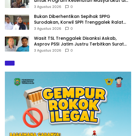
untuk Program Kesehatan Masyarakat di
2027
3 Agustus 2026
0
Bukan Diberhentikan Sepihak SPPG
Surodakan, Korwil SPPI Trenggalek Ralat
Pernyataan Soal Permata Umat Tolak MBG
3 Agustus 2026
0
Wasit TSL Trenggalek Disanksi Askab,
Asprov PSSI Jatim Justru Terbitkan Surat
Tugas di Hari yang Sama
3 Agustus 2026
0