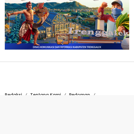
Redaksi
Tentang Kami
Pedoman
Hak Jawab
Kode Etik
Disclaimer
Kode Etik Jurnalistik
Perlindungan Profesi Wartawan
COPYRIGHT © 2024 SUARATRENGGALEK.COM