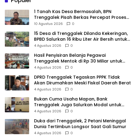
Populer
1 Tanah Kas Desa Bermasalah, BPN
Trenggalek Pisah Berkas Percepat Proses
Pembebasan Lahan Bendungan Bagong
10 Agustus 2026
0
15 Desa di Trenggalek Dilanda Kekeringan,
BPBD Salurkan 16 Ribu Liter Air Bersih untuk
900 Warga
4 Agustus 2026
0
Hasil Penyisiran Belanja Pegawai
Trenggalek Mentok di Rp 30 Miliar untuk
Infrastruktur
4 Agustus 2026
0
DPRD Trenggalek Tegaskan PPPK Tidak
Akan Dirumahkan Meski Fiskal Daerah Berat
4 Agustus 2026
0
Bukan Cuma Usaha Mapan, Bank
Trenggalek Juga Salurkan Modal untuk
UMKM Rintisan
4 Agustus 2026
0
Duka dari Trenggalek, 2 Petani Meninggal
Dunia Tertimbun Longsor Saat Gali Sumur
4 Agustus 2026
0