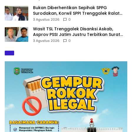
Bukan Diberhentikan Sepihak SPPG
Surodakan, Korwil SPPI Trenggalek Ralat
Pernyataan Soal Permata Umat Tolak MBG
3 Agustus 2026
0
Wasit TSL Trenggalek Disanksi Askab,
Asprov PSSI Jatim Justru Terbitkan Surat
Tugas di Hari yang Sama
3 Agustus 2026
0