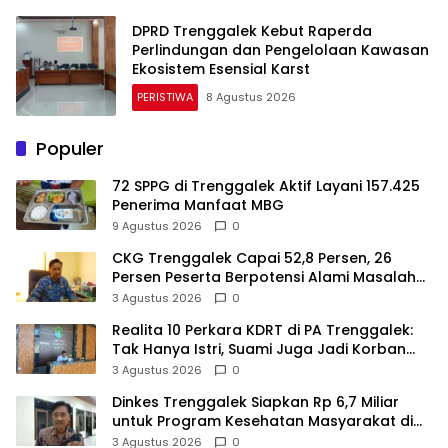
DPRD Trenggalek Kebut Raperda
Perlindungan dan Pengelolaan Kawasan
Ekosistem Esensial Karst
PERISTIWA
8 Agustus 2026
Populer
72 SPPG di Trenggalek Aktif Layani 157.425
Penerima Manfaat MBG
9 Agustus 2026
0
CKG Trenggalek Capai 52,8 Persen, 26
Persen Peserta Berpotensi Alami Masalah
Kejiwaan
3 Agustus 2026
0
Realita 10 Perkara KDRT di PA Trenggalek:
Tak Hanya Istri, Suami Juga Jadi Korban
Kekerasan
3 Agustus 2026
0
Dinkes Trenggalek Siapkan Rp 6,7 Miliar
untuk Program Kesehatan Masyarakat di
2027
3 Agustus 2026
0