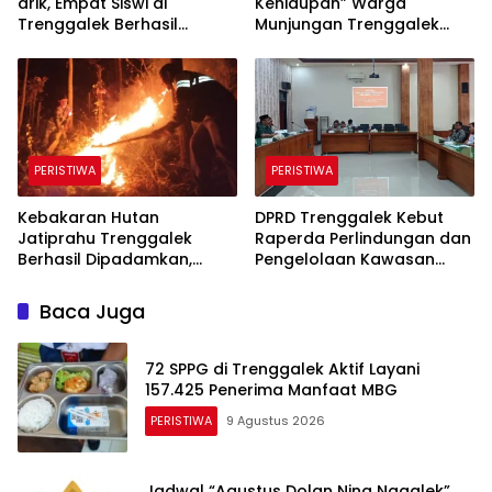
arik, Empat Siswi di
Kehidupan” Warga
Trenggalek Berhasil
Munjungan Trenggalek
Dievakuasi
Maknai Kemerdekaan
Lewat Bersih Sungai dan
Donor Darah
PERISTIWA
PERISTIWA
Kebakaran Hutan
DPRD Trenggalek Kebut
Jatiprahu Trenggalek
Raperda Perlindungan dan
Berhasil Dipadamkan,
Pengelolaan Kawasan
Petugas Hadapi Medan
Ekosistem Esensial Karst
Sulit
Baca Juga
72 SPPG di Trenggalek Aktif Layani
157.425 Penerima Manfaat MBG
PERISTIWA
9 Agustus 2026
Jadwal “Agustus Dolan Ning Nggalek”