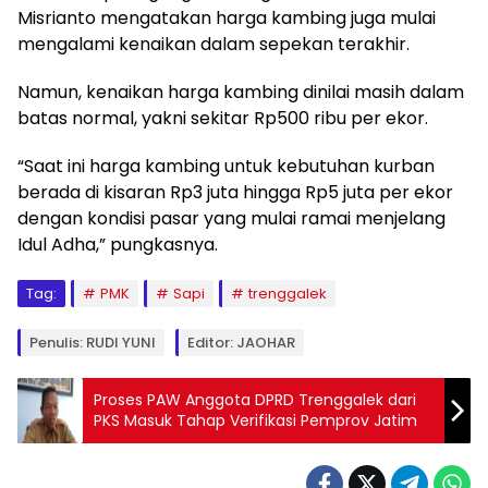
Misrianto mengatakan harga kambing juga mulai
mengalami kenaikan dalam sepekan terakhir.
Namun, kenaikan harga kambing dinilai masih dalam
batas normal, yakni sekitar Rp500 ribu per ekor.
“Saat ini harga kambing untuk kebutuhan kurban
berada di kisaran Rp3 juta hingga Rp5 juta per ekor
dengan kondisi pasar yang mulai ramai menjelang
Idul Adha,” pungkasnya.
Tag:
PMK
Sapi
trenggalek
Penulis: RUDI YUNI
Editor: JAOHAR
Proses PAW Anggota DPRD Trenggalek dari
PKS Masuk Tahap Verifikasi Pemprov Jatim