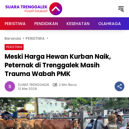
Langsung
ke
konten
PERISTIWA
PENDIDIKAN
KESEHATAN
OLAHRAGA
Beranda
PERISTIWA
PERISTIWA
Meski Harga Hewan Kurban Naik,
Peternak di Trenggalek Masih
Trauma Wabah PMK
SUARA TRENGGALEK
2 Min Baca
12 Mei 2026