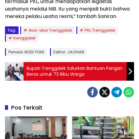
termasuk PKL, untuk mendapatkan legalitas
usahanya melalui NIB. Itu yang menjadi bukti bahwa
mereka pelaku usaha resmi,” tambah Saniran.
Tag:
Alun-alun Trenggalek
PKL Trenggalek
trenggalek
Penulis: RUDI YUNI
Editor: JAOHAR
Bupati Trenggalek Salurkan Bantuan Pangan
Beras untuk 73 Ribu Warga
Pos Terkait