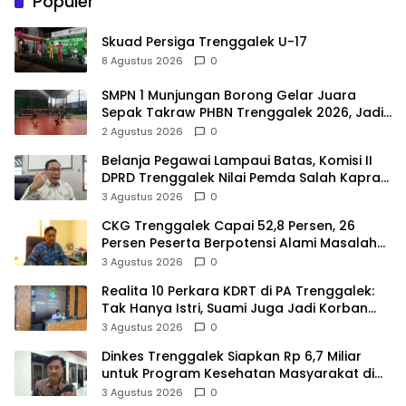
Populer
Skuad Persiga Trenggalek U-17
8 Agustus 2026
0
SMPN 1 Munjungan Borong Gelar Juara
Sepak Takraw PHBN Trenggalek 2026, Jadi
Modal Menuju POPDA Jatim
2 Agustus 2026
0
Belanja Pegawai Lampaui Batas, Komisi II
DPRD Trenggalek Nilai Pemda Salah Kaprah
dalam Perencanaan
3 Agustus 2026
0
CKG Trenggalek Capai 52,8 Persen, 26
Persen Peserta Berpotensi Alami Masalah
Kejiwaan
3 Agustus 2026
0
Realita 10 Perkara KDRT di PA Trenggalek:
Tak Hanya Istri, Suami Juga Jadi Korban
Kekerasan
3 Agustus 2026
0
Dinkes Trenggalek Siapkan Rp 6,7 Miliar
untuk Program Kesehatan Masyarakat di
2027
3 Agustus 2026
0