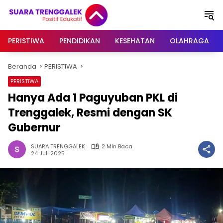
Langsung
ke
konten
PERISTIWA
PENDIDIKAN
KESEHATAN
OLAHRAGA
Beranda
PERISTIWA
PERISTIWA
Hanya Ada 1 Paguyuban PKL di
Trenggalek, Resmi dengan SK
Gubernur
SUARA TRENGGALEK
2 Min Baca
24 Juli 2025