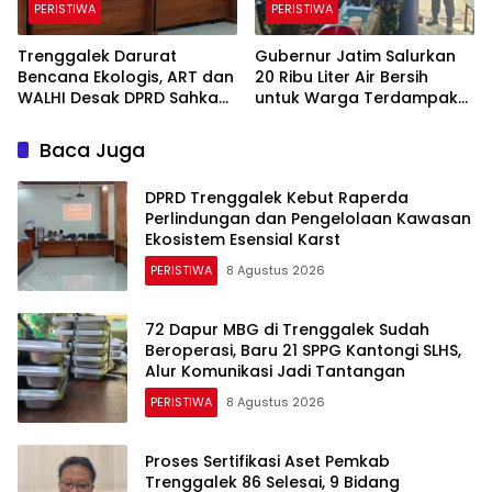
PERISTIWA
PERISTIWA
Trenggalek Darurat
Gubernur Jatim Salurkan
Bencana Ekologis, ART dan
20 Ribu Liter Air Bersih
WALHI Desak DPRD Sahkan
untuk Warga Terdampak
Perda Kawasan Karst
Kekeringan di Panggul
Trenggalek
Baca Juga
DPRD Trenggalek Kebut Raperda
Perlindungan dan Pengelolaan Kawasan
Ekosistem Esensial Karst
PERISTIWA
8 Agustus 2026
72 Dapur MBG di Trenggalek Sudah
Beroperasi, Baru 21 SPPG Kantongi SLHS,
Alur Komunikasi Jadi Tantangan
PERISTIWA
8 Agustus 2026
Proses Sertifikasi Aset Pemkab
Trenggalek 86 Selesai, 9 Bidang