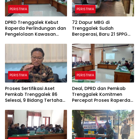
PERISTIWA
PERISTIWA
DPRD Trenggalek Kebut
72 Dapur MBG di
Raperda Perlindungan dan
Trenggalek Sudah
Pengelolaan Kawasan
Beroperasi, Baru 21 SPPG
Ekosistem Esensial Karst
Kantongi SLHS, Alur
Komunikasi Jadi
Tantangan
PERISTIWA
PERISTIWA
Proses Sertifikasi Aset
Deal, DPRD dan Pemkab
Pemkab Trenggalek 86
Trenggalek Komitmen
Selesai, 9 Bidang Tertahan
Percepat Proses Raperda
Administrasi
Kawasan Karst