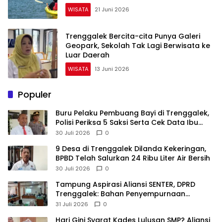
WISATA
21 Juni 2026
Trenggalek Bercita-cita Punya Galeri
Geopark, Sekolah Tak Lagi Berwisata ke
Luar Daerah
WISATA
13 Juni 2026
Populer
Buru Pelaku Pembuang Bayi di Trenggalek,
Polisi Periksa 5 Saksi Serta Cek Data Ibu
Melahirkan
30 Juli 2026
0
9 Desa di Trenggalek Dilanda Kekeringan,
BPBD Telah Salurkan 24 Ribu Liter Air Bersih
30 Juli 2026
0
Tampung Aspirasi Aliansi SENTER, DPRD
Trenggalek: Bahan Penyempurnaan
Raperda Desa dan Pilkades
31 Juli 2026
0
Hari Gini Syarat Kades Lulusan SMP? Aliansi