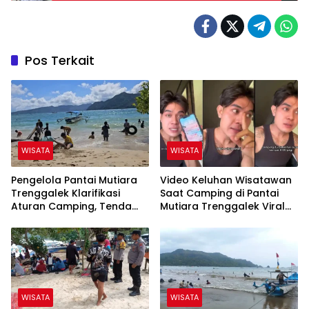
Pos Terkait
WISATA
WISATA
Pengelola Pantai Mutiara
Video Keluhan Wisatawan
Trenggalek Klarifikasi
Saat Camping di Pantai
Aturan Camping, Tenda
Mutiara Trenggalek Viral
Wajib Dibongkar Pukul
Tuai Perdebatan
07.00 WIB Saat Akhir Pekan
WISATA
WISATA