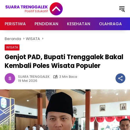
Langsung
ke
konten
PERISTIWA
PENDIDIKAN
KESEHATAN
OLAHRAGA
Beranda
WISATA
WISATA
Genjot PAD, Bupati Trenggalek Bakal
Kembali Poles Wisata Populer
SUARA TRENGGALEK
3 Min Baca
19 Mei 2026