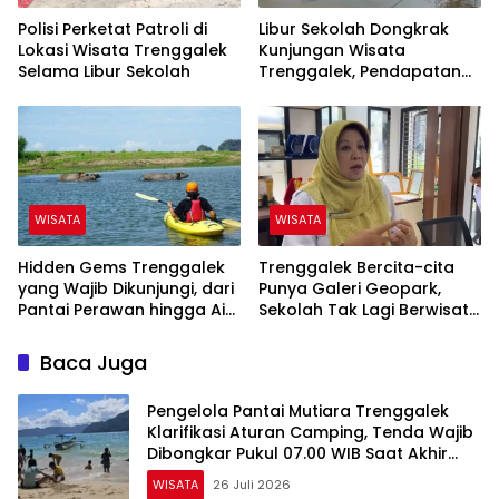
Polisi Perketat Patroli di
Libur Sekolah Dongkrak
Lokasi Wisata Trenggalek
Kunjungan Wisata
Selama Libur Sekolah
Trenggalek, Pendapatan
Sudah Capai 38 Persen
WISATA
WISATA
Hidden Gems Trenggalek
Trenggalek Bercita-cita
yang Wajib Dikunjungi, dari
Punya Galeri Geopark,
Pantai Perawan hingga Air
Sekolah Tak Lagi Berwisata
Terjun Bertingkat
ke Luar Daerah
Baca Juga
Pengelola Pantai Mutiara Trenggalek
Klarifikasi Aturan Camping, Tenda Wajib
Dibongkar Pukul 07.00 WIB Saat Akhir
Pekan
WISATA
26 Juli 2026