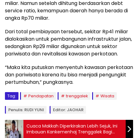
miliar. Namun setelah dihitung berdasarkan debt
service ratio, kemampuan daerah hanya berada di
angka Rp70 miliar.
Dari total pembiayaan tersebut, sekitar Rp41 miliar
dialokasikan untuk pembangunan infrastruktur jalan,
sedangkan Rp29 miliar digunakan untuk sektor
pariwisata dan revitalisasi kawasan perkotaan.
“Maka kita putuskan menyentuh kawasan perkotaan
dan pariwisata karena itu bisa menjadi pengungkit
pertumbuhan,” pungkasnya.
Tag:
Pendapatan
trenggalek
Wisata
Penulis: RUDI YUNI
Editor: JAOHAR
Cuaca Makkah Diperkirakan Lebih Sejuk, Ini
Imbauan Kankemenhaj Trenggalek Bagi
Jamaah Haji