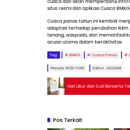
cuaca dan akan memperbarui inform
situs resmi dan aplikasi Cuaca BMKG
Cuaca panas tahun ini kembali menj
adaptasi terhadap perubahan iklim
tenang, waspada, dan memanfaatkan
acuan utama dalam beraktivitas.
Tag:
BMKG
Cuaca Panas
Penulis: RUDI YUNI
Editor: JAOHAR
Hari Libur dan Cuti Bersama T
Pos Terkait