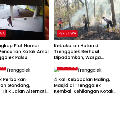
IWA
PERISTIWA
Ungkap Plat Nomor
Kebakaran Hutan di
Pencurian Kotak Amal
Trenggalek Berhasil
ggalek Palsu
Dipadamkan, Warga
Diimbau Waspada Karhutla
IWA
PERISTIWA
 Perbaikan
4 Kali Kebobolan Maling,
an Gondang,
Masjid di Trenggalek
 Titik Jalan Alternatif
Kembali Kehilangan Kotak
ggalek Alami
Amal Rp 5 Juta
kan