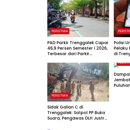
PERISTIWA
PERIST
PAD Parkir Trenggalek Capai
Polisi 
46,9 Persen Semester I 2026,
Pelaku 
Terbesar dari Parkir
di Tren
Berlangganan
PERIST
Dampak
Jembat
Puluhan
di Tren
PERISTIWA
Kerusa
Sidak Galian C di
Trenggalek: Satpol PP Buka
Suara, Pengawas DLH Justru
Enggan Bicara