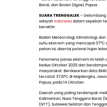
Barat, dan Boven Digoel, Papua
SUARA TRENGGALEK
– Gelombang
wilayah
Indonesia
dalam sepekan ter
berakhir.
Badan Meteorologi, Klimatologi, da
suhu ekstrem yang mencapai 37°C 
pekan ini, disertai potensi hujan le
Fenomena panas ekstrem ini telah d
kedua Oktober 2025 dan berdampak 
masyarakat. Berdasarkan data BMK
tercatat 37,6°C di Majalengka, Jawa
Papua, pada 14 Oktober.
Daerah yang paling terdampak melip
Kalimantan, Nusa Tenggara Barat (
(NTT), Sulawesi Selatan dan Tenggar