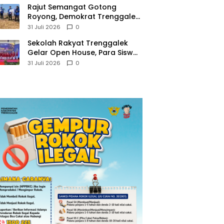
​Rajut Semangat Gotong
Royong, Demokrat Trenggalek
Gaungkan Gerakan Langit Biru
31 Juli 2026
0
di Pantai Konang
Sekolah Rakyat Trenggalek
Gelar Open House, Para Siswa
Mulai Tempati Gedung Baru
31 Juli 2026
0