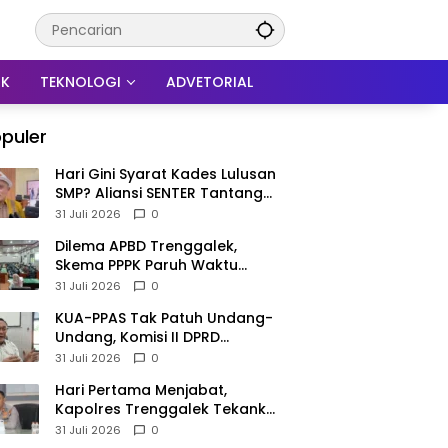
IK
TEKNOLOGI
ADVETORIAL
puler
Hari Gini Syarat Kades Lulusan
SMP? Aliansi SENTER Tantang
DPRD Trenggalek Berani
31 Juli 2026
0
Gunakan Open Legal Policy!
Dilema APBD Trenggalek,
Skema PPPK Paruh Waktu
Mengemuka Demi Pangkas Rp
31 Juli 2026
0
257 Miliar
KUA-PPAS Tak Patuh Undang-
Undang, Komisi II DPRD
Trenggalek: APBD 2027
31 Juli 2026
0
Terancam Sanksi
Hari Pertama Menjabat,
Kapolres Trenggalek Tekankan
Anggota Disiplin Hindari
31 Juli 2026
0
Pelanggaran