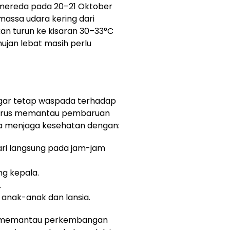
 mereda pada 20–21 Oktober
assa udara kering dari
kan turun ke kisaran 30–33°C
ujan lebat masih perlu
ar tetap waspada terhadap
erus memantau pembaruan
ta menjaga kesehatan dengan:
ari langsung pada jam-jam
ng kepala.
.
anak-anak dan lansia.
s memantau perkembangan