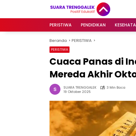
Langsung
ke
konten
PERISTIWA
PENDIDIKAN
KESEHAT
Beranda
PERISTIWA
PERISTIWA
Cuaca Panas di In
Mereda Akhir Okt
SUARA TRENGGALEK
3 Min Baca
19 Oktober 2025