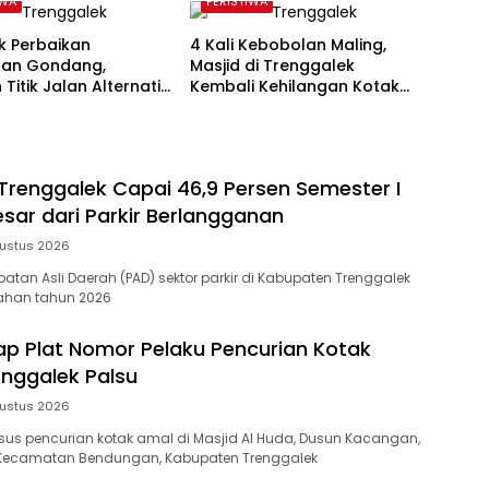
IWA
PERISTIWA
 Perbaikan
4 Kali Kebobolan Maling,
an Gondang,
Masjid di Trenggalek
 Titik Jalan Alternatif
Kembali Kehilangan Kotak
ggalek Alami
Amal Rp 5 Juta
kan
 Trenggalek Capai 46,9 Persen Semester I
esar dari Parkir Berlangganan
ustus 2026
atan Asli Daerah (PAD) sektor parkir di Kabupaten Trenggalek
ahan tahun 2026
kap Plat Nomor Pelaku Pencurian Kotak
enggalek Palsu
ustus 2026
us pencurian kotak amal di Masjid Al Huda, Dusun Kacangan,
Kecamatan Bendungan, Kabupaten Trenggalek