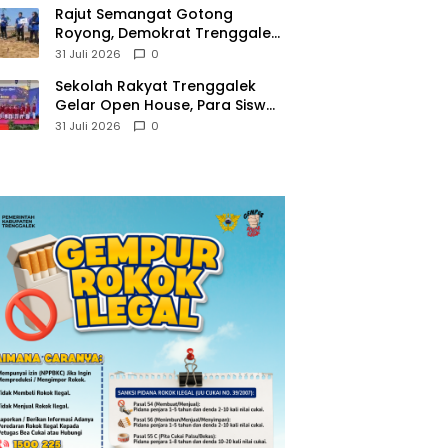
​Rajut Semangat Gotong
Royong, Demokrat Trenggalek
Gaungkan Gerakan Langit Biru
31 Juli 2026
0
di Pantai Konang
Sekolah Rakyat Trenggalek
Gelar Open House, Para Siswa
Mulai Tempati Gedung Baru
31 Juli 2026
0