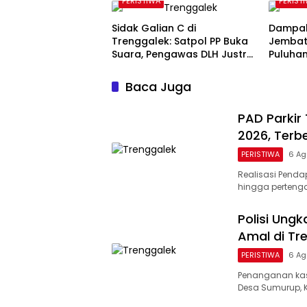
PERISTIWA
PERIST
Sidak Galian C di
Dampak
Trenggalek: Satpol PP Buka
Jembat
Suara, Pengawas DLH Justru
Puluhan
Enggan Bicara
di Tren
Kerusa
Baca Juga
PAD Parkir
2026, Terb
PERISTIWA
6 Ag
Realisasi Pendap
hingga perteng
Polisi Ung
Amal di Tr
PERISTIWA
6 Ag
Penanganan kas
Desa Sumurup, 