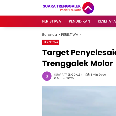
Langsung
ke
konten
PERISTIWA
PENDIDIKAN
KESEHAT
Beranda
PERISTIWA
PERISTIWA
Target Penyelesa
Trenggalek Molor
SUARA TRENGGALEK
1 Min Baca
6 Maret 2025