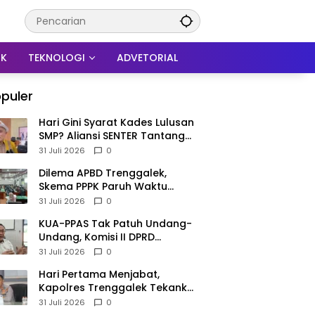
IK
TEKNOLOGI
ADVETORIAL
puler
Hari Gini Syarat Kades Lulusan
SMP? Aliansi SENTER Tantang
DPRD Trenggalek Berani
31 Juli 2026
0
Gunakan Open Legal Policy!
Dilema APBD Trenggalek,
Skema PPPK Paruh Waktu
Mengemuka Demi Pangkas Rp
31 Juli 2026
0
257 Miliar
KUA-PPAS Tak Patuh Undang-
Undang, Komisi II DPRD
Trenggalek: APBD 2027
31 Juli 2026
0
Terancam Sanksi
Hari Pertama Menjabat,
Kapolres Trenggalek Tekankan
Anggota Disiplin Hindari
31 Juli 2026
0
Pelanggaran