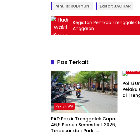
Penulis: RUDI YUNI
Editor: JAOHAR
Kegiatan Pemkab Trenggalek 
Anggaran
Pos Terkait
PERIST
Polisi 
Pelaku 
di Tren
PERISTIWA
PAD Parkir Trenggalek Capai
46,9 Persen Semester I 2026,
Terbesar dari Parkir
Berlangganan