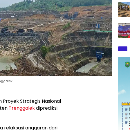
nggalek
 Proyek Strategis Nasional
aten
Trenggalek
diprediksi
relaksasi anggaran dari