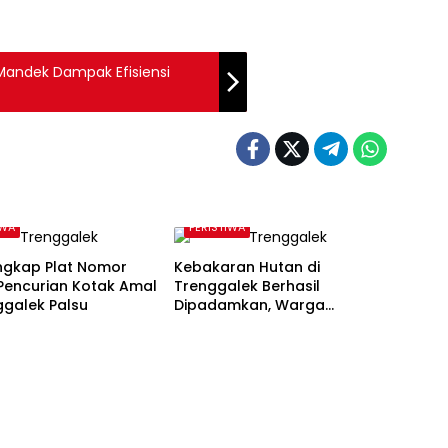
Mandek Dampak Efisiensi
IWA
PERISTIWA
Ungkap Plat Nomor
Kebakaran Hutan di
Pencurian Kotak Amal
Trenggalek Berhasil
ggalek Palsu
Dipadamkan, Warga
Diimbau Waspada Karhutla