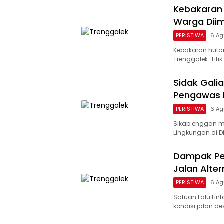
Kebakaran 
Warga Dii
PERISTIWA
6 Ag
Kebakaran hutan
Trenggalek. Tit
Sidak Galia
Pengawas D
PERISTIWA
6 Ag
Sikap enggan m
Lingkungan di D
Dampak Per
Jalan Alter
PERISTIWA
6 Ag
Satuan Lalu Lin
kondisi jalan de