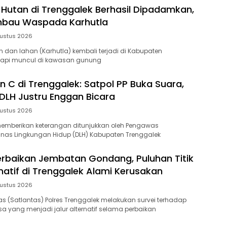
Hutan di Trenggalek Berhasil Dipadamkan,
mbau Waspada Karhutla
ustus 2026
 dan lahan (Karhutla) kembali terjadi di Kabupaten
ik api muncul di kawasan gunung
n C di Trenggalek: Satpol PP Buka Suara,
LH Justru Enggan Bicara
ustus 2026
emberikan keterangan ditunjukkan oleh Pengawas
inas Lingkungan Hidup (DLH) Kabupaten Trenggalek
baikan Jembatan Gondang, Puluhan Titik
natif di Trenggalek Alami Kerusakan
ustus 2026
tas (Satlantas) Polres Trenggalek melakukan survei terhadap
sa yang menjadi jalur alternatif selama perbaikan