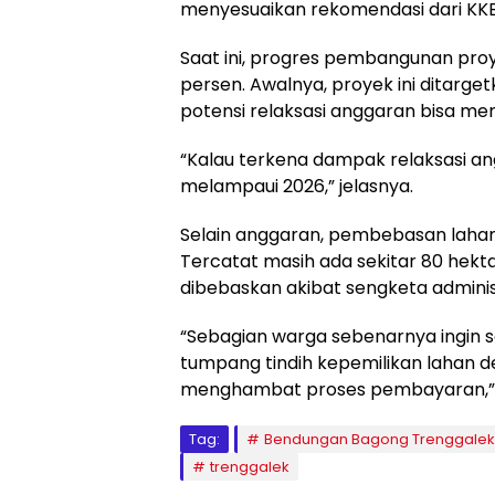
menyesuaikan rekomendasi dari KKB
Saat ini, progres pembangunan pr
persen. Awalnya, proyek ini ditarget
potensi relaksasi anggaran bisa me
“Kalau terkena dampak relaksasi an
melampaui 2026,” jelasnya.
Selain anggaran, pembebasan lahan 
Tercatat masih ada sekitar 80 hekt
dibebaskan akibat sengketa adminis
“Sebagian warga sebenarnya ingin s
tumpang tindih kepemilikan lahan 
menghambat proses pembayaran,” 
Tag:
Bendungan Bagong Trenggalek
trenggalek