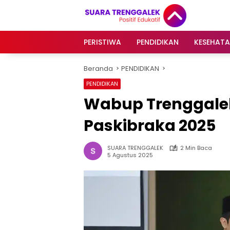
Langsung
ke
konten
PERISTIWA
PENDIDIKAN
KESEHAT
Beranda
PENDIDIKAN
PENDIDIKAN
Wabup Trenggalek
Paskibraka 2025
SUARA TRENGGALEK
2 Min Baca
5 Agustus 2025