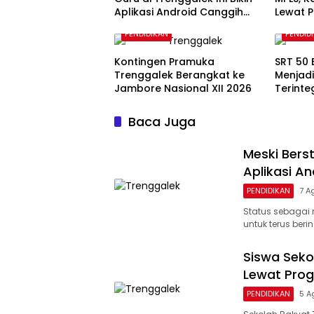
Aplikasi Android Canggih
Lewat 
untuk Belajar Siswa
PENDIDIKAN
PENDID
Kontingen Pramuka
SRT 50
Trenggalek Berangkat ke
Menjadi
Jambore Nasional XII 2026
Terinte
Nomenk
Baca Juga
Meski Berst
Aplikasi A
PENDIDIKAN
7 A
Status sebagai
untuk terus beri
Siswa Seko
Lewat Prog
PENDIDIKAN
5 A