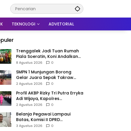
IK
TEKNOLOGI
ADVETORIAL
puler
Trenggalek Jadi Tuan Rumah
Piala Soeratin, Koni Andalkan
Skuad Pemain Lokal U-17
8 Agustus 2026
0
SMPN 1 Munjungan Borong
Gelar Juara Sepak Takraw
PHBN Trenggalek 2026, Jadi
2 Agustus 2026
0
Modal Menuju POPDA Jatim
Profil AKBP Rizky Tri Putra Erryka
Adi Wijaya, Kapolres
Trenggalek Baru yang Raih
2 Agustus 2026
0
Hattrick Pin Emas Kapolri
Belanja Pegawai Lampaui
Batas, Komisi II DPRD
Trenggalek Nilai Pemda Salah
3 Agustus 2026
0
Kaprah dalam Perencanaan