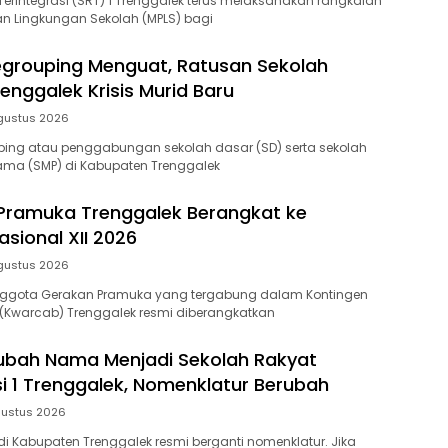
Terintegrasi (SRT) 1 Trenggalek terus melaksanakan rangkaian
n Lingkungan Sekolah (MPLS) bagi
grouping Menguat, Ratusan Sekolah
renggalek Krisis Murid Baru
gustus 2026
ing atau penggabungan sekolah dasar (SD) serta sekolah
ma (SMP) di Kabupaten Trenggalek
Pramuka Trenggalek Berangkat ke
sional XII 2026
gustus 2026
ggota Gerakan Pramuka yang tergabung dalam Kontingen
(Kwarcab) Trenggalek resmi diberangkatkan
ubah Nama Menjadi Sekolah Rakyat
si 1 Trenggalek, Nomenklatur Berubah
gustus 2026
di Kabupaten Trenggalek resmi berganti nomenklatur. Jika