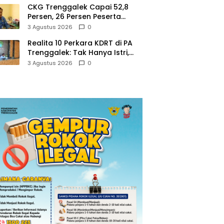
CKG Trenggalek Capai 52,8
Persen, 26 Persen Peserta
Berpotensi Alami Masalah
3 Agustus 2026
0
Kejiwaan
Realita 10 Perkara KDRT di PA
Trenggalek: Tak Hanya Istri,
Suami Juga Jadi Korban
3 Agustus 2026
0
Kekerasan