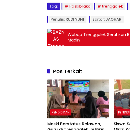
Tag:
Paskibraka
trenggalek
Penulis: RUDI YUNI
Editor: JAOHAR
Wabup Trenggalek Serahkan Ba
Madin
Pos Terkait
PENDIDIKAN
PENDID
Meski Berstatus Relawan,
Siswa S
Guru di Trenggalek Ini Bikin
MPLS, K