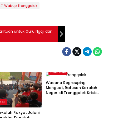
Wabup Trenggalek
ntuan untuk Guru Ngaji dan
PENDIDIKAN
Wacana Regrouping
Menguat, Ratusan Sekolah
Negeri di Trenggalek Krisis
Murid Baru
IKAN
ekolah Rakyat Jalani
arakter Digodok