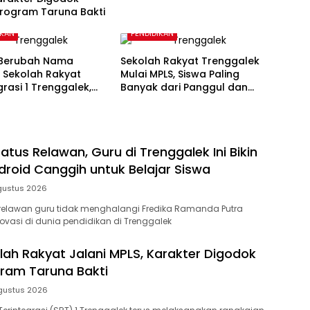
Program Taruna Bakti
IKAN
PENDIDIKAN
 Berubah Nama
Sekolah Rakyat Trenggalek
 Sekolah Rakyat
Mulai MPLS, Siswa Paling
grasi 1 Trenggalek,
Banyak dari Panggul dan
latur Berubah
Gandusari
atus Relawan, Guru di Trenggalek Ini Bikin
ndroid Canggih untuk Belajar Siswa
gustus 2026
 relawan guru tidak menghalangi Fredika Ramanda Putra
novasi di dunia pendidikan di Trenggalek
lah Rakyat Jalani MPLS, Karakter Digodok
ram Taruna Bakti
gustus 2026