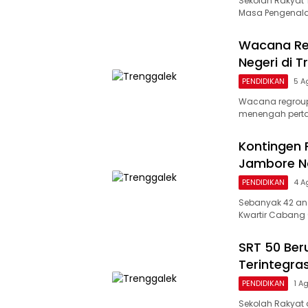
Sekolah Rakyat 
Masa Pengenala
Wacana Re
Negeri di T
PENDIDIKAN
5 A
Wacana regroup
menengah perta
Kontingen 
Jambore Na
PENDIDIKAN
4 A
Sebanyak 42 an
Kwartir Cabang 
SRT 50 Ber
Terintegra
PENDIDIKAN
1 A
Sekolah Rakyat 