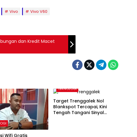
Vivo
Vivo V60
abungan dan Kredit Macet
TEKNOLOGI
Target Trenggalek Nol
Blankspot Tercapai, Kini
Tengah Tangani Sinyal
Lemah di 8 Titik Wilayah
LOGI
i Wifi Gratis