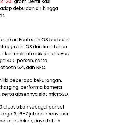
92–201
gram. Sertifikasi
adap debu dan air hingga
it.
jalankan Funtouch OS berbasis
li upgrade OS dan lima tahun
in meliputi sidik jari di layar,
ga 400 persen, serta
uetooth 5.4, dan NFC.
iliki beberapa kekurangan,
charging, performa kamera
l, serta absennya slot microSD.
0 diposisikan sebagai ponsel
 harga Rp6–7 jutaan, menyasar
era premium, daya tahan