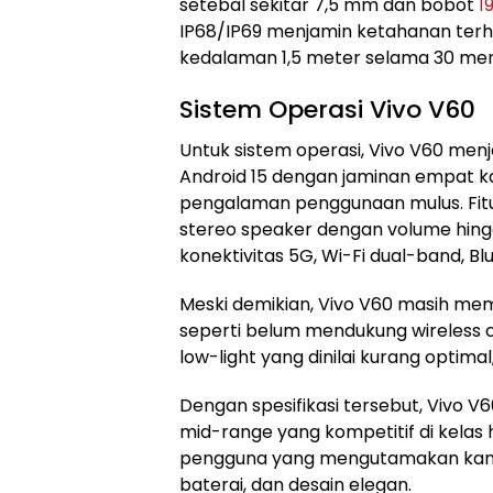
setebal sekitar 7,5 mm dan bobot
1
IP68/IP69 menjamin ketahanan terh
kedalaman 1,5 meter selama 30 men
Sistem Operasi Vivo V60
Untuk sistem operasi, Vivo V60 men
Android 15 dengan jaminan empat ka
pengalaman penggunaan mulus. Fitur la
stereo speaker dengan volume hing
konektivitas 5G, Wi-Fi dual-band, Bl
Meski demikian, Vivo V60 masih mem
seperti belum mendukung wireless 
low-light yang dinilai kurang optima
Dengan spesifikasi tersebut, Vivo V6
mid-range yang kompetitif di kelas
pengguna yang mengutamakan kam
baterai, dan desain elegan.