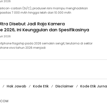
Juli 2026
i silicon-carbon (Si/C), produsen kini mampu menghadirkan
apasitas 7.000 mAh hingga lebih dari 10.000 mAh
Ultra Disebut Jadi Raja Kamera
 2026, Ini Keunggulan dan Spesifikasinya
Juli 2026
tphone flagship pada 2026 semakin sengit, terutama di sektor
tphone vivo tahun 2026 menjadi
Hak Jawab
Kode Etik
Disclaimer
Kode Etik Jurnal
.COM