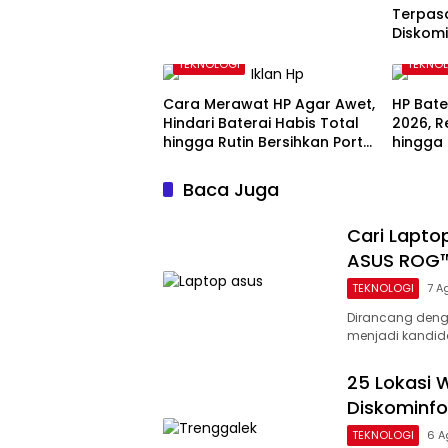
Terpasa
Diskom
Bakal T
TEKNOLOGI
TEKNO
Cara Merawat HP Agar Awet,
HP Bate
Hindari Baterai Habis Total
2026, 
hingga Rutin Bersihkan Port
hingga 
Charging
Kapasi
Baca Juga
Cari Lapto
ASUS ROG™
TEKNOLOGI
7 A
Dirancang denga
menjadi kandida
25 Lokasi W
Diskominfo
TEKNOLOGI
6 A