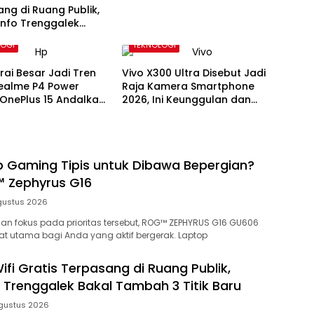
ng di Ruang Publik,
info Trenggalek
ambah 3 Titik Baru
LOGI
TEKNOLOGI
rai Besar Jadi Tren
Vivo X300 Ultra Disebut Jadi
Realme P4 Power
Raja Kamera Smartphone
OnePlus 15 Andalkan
2026, Ini Keunggulan dan
tas 7.000–10.000 mAh
Spesifikasinya
p Gaming Tipis untuk Dibawa Bepergian?
 Zephyrus G16
gustus 2026
n fokus pada prioritas tersebut, ROG™ ZEPHYRUS G16 GU606
t utama bagi Anda yang aktif bergerak. Laptop
ifi Gratis Terpasang di Ruang Publik,
 Trenggalek Bakal Tambah 3 Titik Baru
gustus 2026