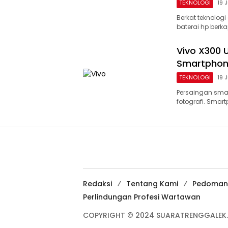
TEKNOLOGI
19 
Berkat teknolog
baterai hp berk
Vivo X300 
Smartphone
TEKNOLOGI
19 
Persaingan smar
fotografi. Smar
Redaksi
Tentang Kami
Pedoman
Perlindungan Profesi Wartawan
COPYRIGHT © 2024 SUARATRENGGALEK