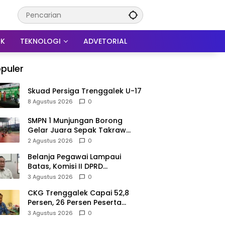
IK
TEKNOLOGI
ADVETORIAL
puler
Skuad Persiga Trenggalek U-17
8 Agustus 2026
0
SMPN 1 Munjungan Borong
Gelar Juara Sepak Takraw
PHBN Trenggalek 2026, Jadi
2 Agustus 2026
0
Modal Menuju POPDA Jatim
Belanja Pegawai Lampaui
Batas, Komisi II DPRD
Trenggalek Nilai Pemda Salah
3 Agustus 2026
0
Kaprah dalam Perencanaan
CKG Trenggalek Capai 52,8
Persen, 26 Persen Peserta
Berpotensi Alami Masalah
3 Agustus 2026
0
Kejiwaan