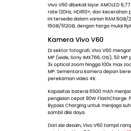
Vivo V60 dibekali layar AMOLED 6,77 
rate 120Hz, HDR10+, dan kecerahan p
ini tersedia dalam varian RAM 8GB/
16GB/512GB, dengan harga mulai Rp6,
Kamera Vivo V60
Di sektor fotografi, Vivo V60 meng
MP (wide, Sony IMX766, OIS), 50 MP 
3x optical zoom hingga 100x max zo
MP. Sementara kamera depan bere
perekaman video 4K.
Kapasitas baterai 6500 mAh menjadi
pengisian cepat 90W FlashCharge. Pon
Bypass Charging untuk menjaga suhu
sambil diisi daya.
Dari sisi desain, Vivo V60 tampil r