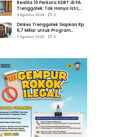
Realita 10 Perkara KDRT di PA
Trenggalek: Tak Hanya Istri,
Suami Juga Jadi Korban
3 Agustus 2026
0
Kekerasan
Dinkes Trenggalek Siapkan Rp
6,7 Miliar untuk Program
Kesehatan Masyarakat di 2027
3 Agustus 2026
0