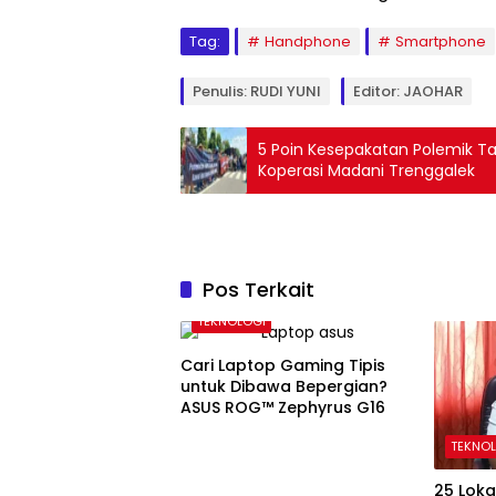
Tag:
Handphone
Smartphone
Penulis: RUDI YUNI
Editor: JAOHAR
5 Poin Kesepakatan Polemik T
Koperasi Madani Trenggalek
Pos Terkait
TEKNOLOGI
Cari Laptop Gaming Tipis
untuk Dibawa Bepergian?
ASUS ROG™ Zephyrus G16
TEKNO
25 Lokas