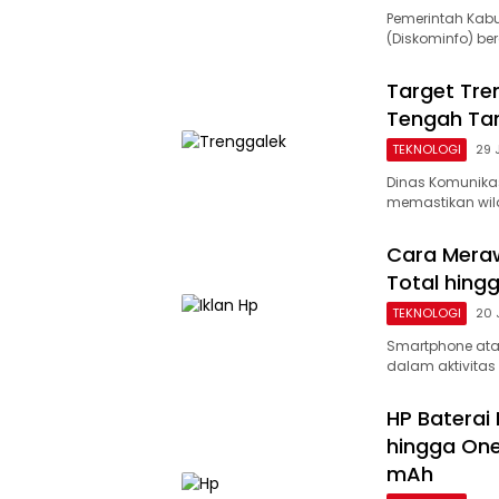
Pemerintah Kabu
(Diskominfo) be
Target Tren
Tengah Tan
TEKNOLOGI
29 
Dinas Komunikas
memastikan wila
Cara Meraw
Total hing
TEKNOLOGI
20 
Smartphone ata
dalam aktivitas 
HP Baterai
hingga One
mAh