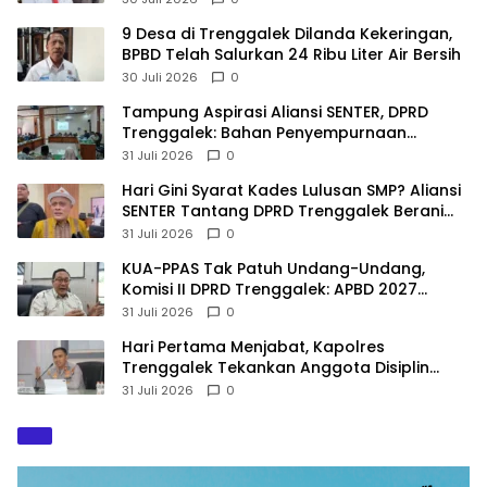
9 Desa di Trenggalek Dilanda Kekeringan,
BPBD Telah Salurkan 24 Ribu Liter Air Bersih
30 Juli 2026
0
Tampung Aspirasi Aliansi SENTER, DPRD
Trenggalek: Bahan Penyempurnaan
Raperda Desa dan Pilkades
31 Juli 2026
0
Hari Gini Syarat Kades Lulusan SMP? Aliansi
SENTER Tantang DPRD Trenggalek Berani
Gunakan Open Legal Policy!
31 Juli 2026
0
KUA-PPAS Tak Patuh Undang-Undang,
Komisi II DPRD Trenggalek: APBD 2027
Terancam Sanksi
31 Juli 2026
0
Hari Pertama Menjabat, Kapolres
Trenggalek Tekankan Anggota Disiplin
Hindari Pelanggaran
31 Juli 2026
0