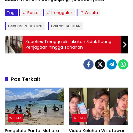
Tag:
Pantai
trenggalek
Wisata
Penulis: RUDI YUNI
Editor: JAOHAR
Kapolres Trenggalek Lakukan Sidak Ruang
Penjagaan hingga Tahanan
Pos Terkait
WISATA
WISATA
Pengelola Pantai Mutiara
Video Keluhan Wisatawan