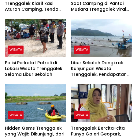
Trenggalek Klarifikasi
Saat Camping di Pantai
Aturan Camping, Tenda
Mutiara Trenggalek Viral
Wajib Dibongkar Pukul
Tuai Perdebatan
07.00 WIB Saat Akhir Pekan
WISATA
WISATA
Polisi Perketat Patroli di
Libur Sekolah Dongkrak
Lokasi Wisata Trenggalek
Kunjungan Wisata
Selama Libur Sekolah
Trenggalek, Pendapatan
Sudah Capai 38 Persen
WISATA
WISATA
Hidden Gems Trenggalek
Trenggalek Bercita-cita
yang Wajib Dikunjungi, dari
Punya Galeri Geopark,