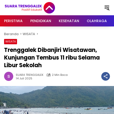
Langsung
ke
konten
PERISTIWA
PENDIDIKAN
KESEHATAN
OLAHRAGA
Beranda
WISATA
WISATA
Trenggalek Dibanjiri Wisatawan,
Kunjungan Tembus 11 ribu Selama
Libur Sekolah
SUARA TRENGGALEK
2 Min Baca
14 Juli 2025