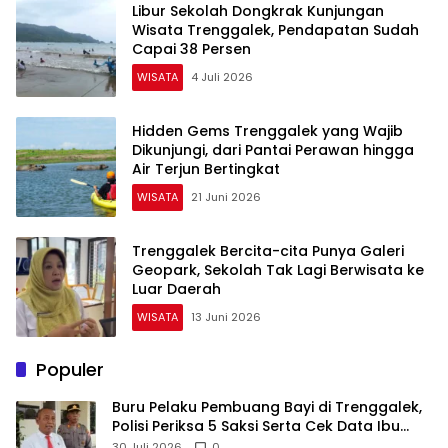
Libur Sekolah Dongkrak Kunjungan
Wisata Trenggalek, Pendapatan Sudah
Capai 38 Persen
WISATA
4 Juli 2026
Hidden Gems Trenggalek yang Wajib
Dikunjungi, dari Pantai Perawan hingga
Air Terjun Bertingkat
WISATA
21 Juni 2026
Trenggalek Bercita-cita Punya Galeri
Geopark, Sekolah Tak Lagi Berwisata ke
Luar Daerah
WISATA
13 Juni 2026
Populer
Buru Pelaku Pembuang Bayi di Trenggalek,
Polisi Periksa 5 Saksi Serta Cek Data Ibu
Melahirkan
30 Juli 2026
0