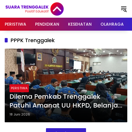
Langsung
ke
konten
PERISTIWA
PENDIDIKAN
KESEHATAN
OLAHRAGA
PPPK Trenggalek
PERISTIWA
Dilema Pemkab Trenggalek
Patuhi Amanat UU HKPD, Belanja
Pegawai Tembus Rp 977 Miliar
18 Juni 2026