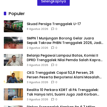
Selengkapnya
Populer
Skuad Persiga Trenggalek U-17
8 Agustus 2026
0
SMPN 1 Munjungan Borong Gelar Juara
Sepak Takraw PHBN Trenggalek 2026, Jadi
Modal Menuju POPDA Jatim
2 Agustus 2026
0
Belanja Pegawai Lampaui Batas, Komisi II
DPRD Trenggalek Nilai Pemda Salah Kaprah
dalam Perencanaan
3 Agustus 2026
0
CKG Trenggalek Capai 52,8 Persen, 26
Persen Peserta Berpotensi Alami Masalah
Kejiwaan
3 Agustus 2026
0
Realita 10 Perkara KDRT di PA Trenggalek:
Tak Hanya Istri, Suami Juga Jadi Korban
Kekerasan
3 Agustus 2026
0
Dinkes Trenggalek Siapkan Rp 6,7 Miliar