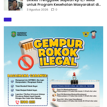
untuk Program Kesehatan Masyarakat di
2027
3 Agustus 2026
0