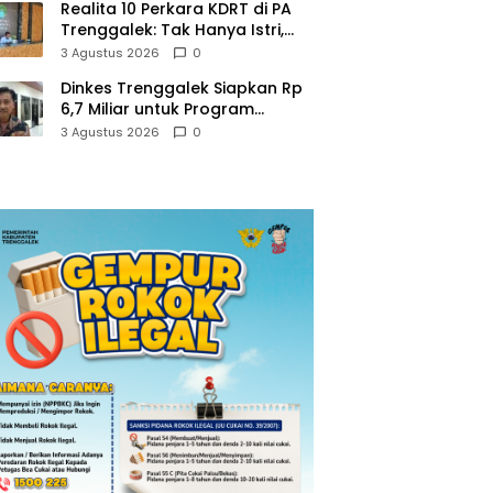
Realita 10 Perkara KDRT di PA
Trenggalek: Tak Hanya Istri,
Suami Juga Jadi Korban
3 Agustus 2026
0
Kekerasan
Dinkes Trenggalek Siapkan Rp
6,7 Miliar untuk Program
Kesehatan Masyarakat di 2027
3 Agustus 2026
0