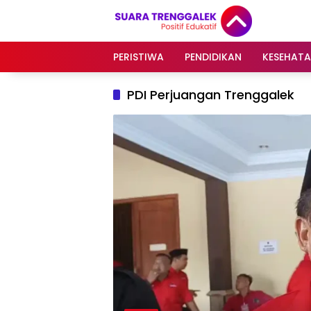
Langsung
ke
konten
PERISTIWA
PENDIDIKAN
KESEHAT
PDI Perjuangan Trenggalek