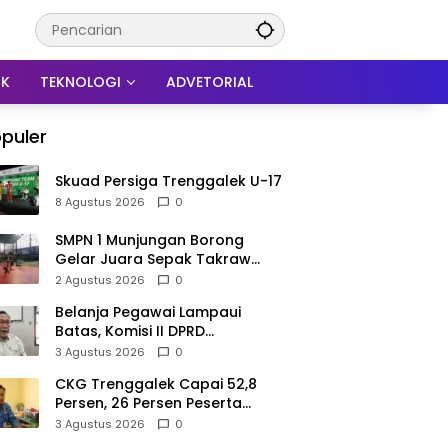
IK
TEKNOLOGI
ADVETORIAL
puler
Skuad Persiga Trenggalek U-17
8 Agustus 2026
0
SMPN 1 Munjungan Borong
Gelar Juara Sepak Takraw
PHBN Trenggalek 2026, Jadi
2 Agustus 2026
0
Modal Menuju POPDA Jatim
Belanja Pegawai Lampaui
Batas, Komisi II DPRD
Trenggalek Nilai Pemda Salah
3 Agustus 2026
0
Kaprah dalam Perencanaan
CKG Trenggalek Capai 52,8
Persen, 26 Persen Peserta
Berpotensi Alami Masalah
3 Agustus 2026
0
Kejiwaan