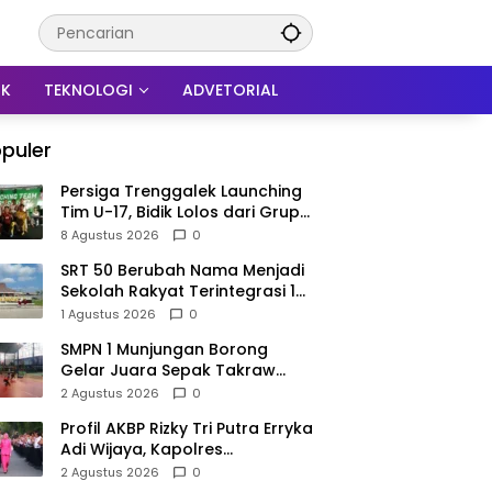
IK
TEKNOLOGI
ADVETORIAL
puler
Persiga Trenggalek Launching
Tim U-17, Bidik Lolos dari Grup
N Piala Soeratin
8 Agustus 2026
0
SRT 50 Berubah Nama Menjadi
Sekolah Rakyat Terintegrasi 1
Trenggalek, Nomenklatur
1 Agustus 2026
0
Berubah
SMPN 1 Munjungan Borong
Gelar Juara Sepak Takraw
PHBN Trenggalek 2026, Jadi
2 Agustus 2026
0
Modal Menuju POPDA Jatim
Profil AKBP Rizky Tri Putra Erryka
Adi Wijaya, Kapolres
Trenggalek Baru yang Raih
2 Agustus 2026
0
Hattrick Pin Emas Kapolri