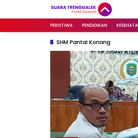
Langsung
ke
konten
PERISTIWA
PENDIDIKAN
KESEHAT
SHM Pantai Konang