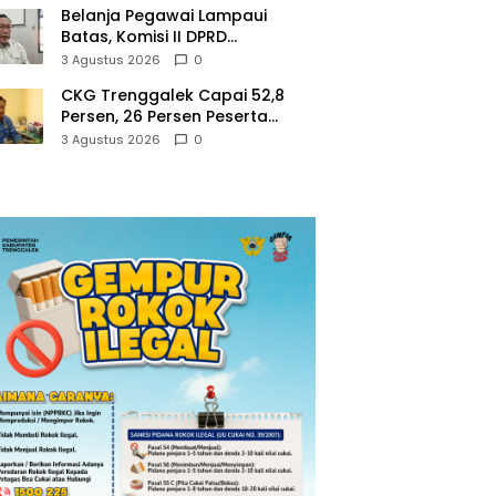
Belanja Pegawai Lampaui
Batas, Komisi II DPRD
Trenggalek Nilai Pemda Salah
3 Agustus 2026
0
Kaprah dalam Perencanaan
CKG Trenggalek Capai 52,8
Persen, 26 Persen Peserta
Berpotensi Alami Masalah
3 Agustus 2026
0
Kejiwaan