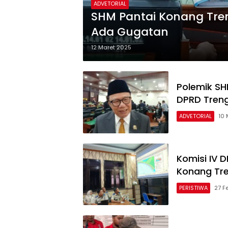
ADVETORIAL
SHM Pantai Konang Tren
Ada Gugatan
12 Maret 2025
Polemik SH
DPRD Tren
ADVETORIAL
10 
Komisi IV D
Konang Tr
PERISTIWA
27 F