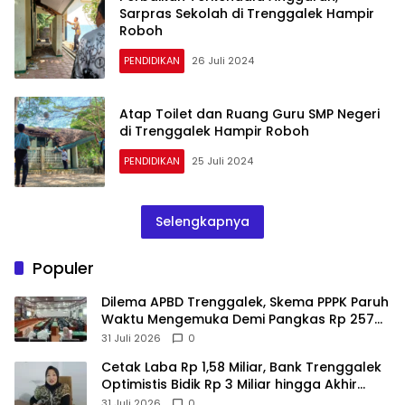
Sarpras Sekolah di Trenggalek Hampir
Roboh
PENDIDIKAN
26 Juli 2024
Atap Toilet dan Ruang Guru SMP Negeri
di Trenggalek Hampir Roboh
PENDIDIKAN
25 Juli 2024
Selengkapnya
Populer
Dilema APBD Trenggalek, Skema PPPK Paruh
Waktu Mengemuka Demi Pangkas Rp 257
Miliar
31 Juli 2026
0
Cetak Laba Rp 1,58 Miliar, Bank Trenggalek
Optimistis Bidik Rp 3 Miliar hingga Akhir
Tahun
31 Juli 2026
0