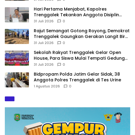
Hari Pertama Menjabat, Kapolres
Trenggalek Tekankan Anggota Disiplin
Hindari Pelanggaran
31 Juli 2026
0
​Rajut Semangat Gotong Royong, Demokrat
Trenggalek Gaungkan Gerakan Langit Biru
di Pantai Konang
31 Juli 2026
0
Sekolah Rakyat Trenggalek Gelar Open
House, Para Siswa Mulai Tempati Gedung
Baru
31 Juli 2026
0
Bidpropam Polda Jatim Gelar Sidak, 38
Anggota Polres Trenggalek di Tes Urine
1 Agustus 2026
0