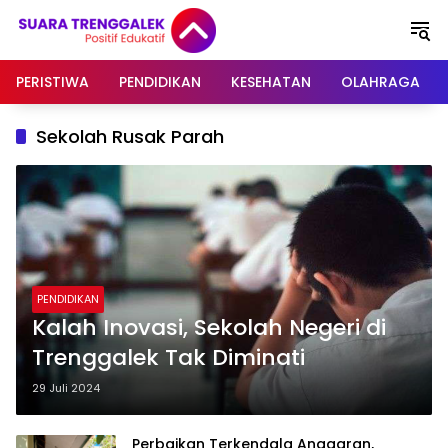
Langsung
ke
konten
PERISTIWA
PENDIDIKAN
KESEHATAN
OLAHRAGA
Sekolah Rusak Parah
PENDIDIKAN
Kalah Inovasi, Sekolah Negeri di
Trenggalek Tak Diminati
29 Juli 2024
Perbaikan Terkendala Anggaran,