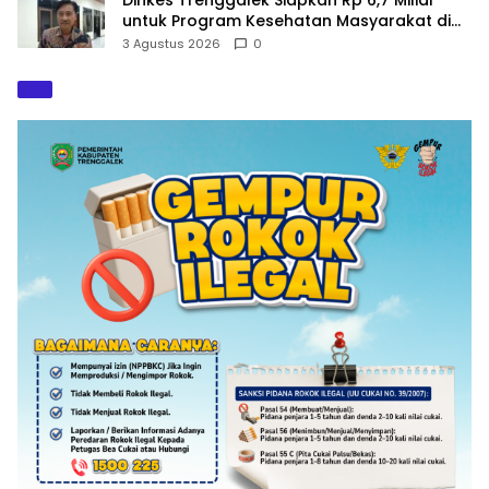
untuk Program Kesehatan Masyarakat di
2027
3 Agustus 2026
0