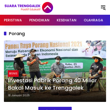
Langsung
ke
konten
PERISTIWA
PENDIDIKAN
KESEHATAN
OLAHRAGA
Porang
BISNIS
Investasi Pabrik Porang 40 Miliar
Bakal Masuk ke Trenggalek
18 Januari 2025