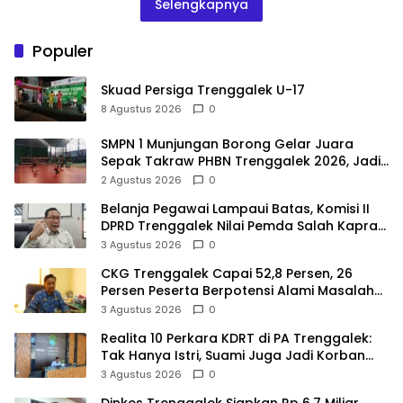
Selengkapnya
Populer
Skuad Persiga Trenggalek U-17
8 Agustus 2026
0
SMPN 1 Munjungan Borong Gelar Juara
Sepak Takraw PHBN Trenggalek 2026, Jadi
Modal Menuju POPDA Jatim
2 Agustus 2026
0
Belanja Pegawai Lampaui Batas, Komisi II
DPRD Trenggalek Nilai Pemda Salah Kaprah
dalam Perencanaan
3 Agustus 2026
0
CKG Trenggalek Capai 52,8 Persen, 26
Persen Peserta Berpotensi Alami Masalah
Kejiwaan
3 Agustus 2026
0
Realita 10 Perkara KDRT di PA Trenggalek:
Tak Hanya Istri, Suami Juga Jadi Korban
Kekerasan
3 Agustus 2026
0
Dinkes Trenggalek Siapkan Rp 6,7 Miliar