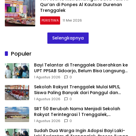
Qur’an di Ponpes Al Kautsar Durenan
Trenggalek
PERISTIWA
11 Mei 2026
Selengkapnya
Populer
Bayi Telantar di Trenggalek Diserahkan ke
UPT PPSAB Sidoarjo, Belum Bisa Langsung
Diadopsi
1 Agustus 2026
0
Sekolah Rakyat Trenggalek Mulai MPLS,
Siswa Paling Banyak dari Panggul dan
Gandusari
1 Agustus 2026
0
SRT 50 Berubah Nama Menjadi Sekolah
Rakyat Terintegrasi 1 Trenggalek,
Nomenklatur Berubah
1 Agustus 2026
0
Sudah Dua Warga Ingin Adopsi Bayi Laki-