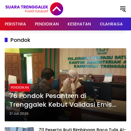
Langsung
ke
konten
PERISTIWA
PENDIDIKAN
KESEHATAN
OLAHRAGA
Pondok
PENDIDIKAN
76 Pondok Pesantren di
Trenggalek Kebut Validasi Emis
Santri dan Guru Sambut Ditjen
21 Juli 2026
Baru
711 Peserta Ikuti Bimbingan Baca Tulis Al-