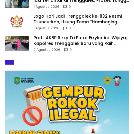
laki Terlantar di Trenggalek, Proses Tunggu
Hasil Penyelidikan
1 Agustus 2026
0
Logo Hari Jadi Trenggalek ke-832 Resmi
Diluncurkan, Usung Tema “Hambeging
Bumi” Gaungkan Harmoni dengan Alam
1 Agustus 2026
0
Profil AKBP Rizky Tri Putra Erryka Adi Wijaya,
Kapolres Trenggalek Baru yang Raih
Hattrick Pin Emas Kapolri
2 Agustus 2026
0