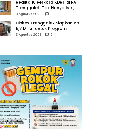
Realita 10 Perkara KDRT di PA
Trenggalek: Tak Hanya Istri,
Suami Juga Jadi Korban
3 Agustus 2026
0
Kekerasan
Dinkes Trenggalek Siapkan Rp
6,7 Miliar untuk Program
Kesehatan Masyarakat di 2027
3 Agustus 2026
0