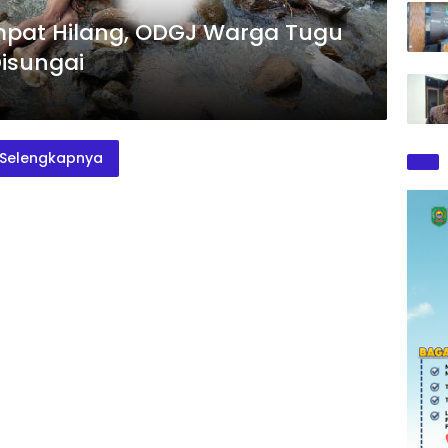
Sempat Hilang, ODGJ Warga Tugu
isungai
Selengkapnya