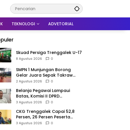
IK
TEKNOLOGI
ADVETORIAL
puler
Skuad Persiga Trenggalek U-17
8 Agustus 2026
0
SMPN 1 Munjungan Borong
Gelar Juara Sepak Takraw
PHBN Trenggalek 2026, Jadi
2 Agustus 2026
0
Modal Menuju POPDA Jatim
Belanja Pegawai Lampaui
Batas, Komisi II DPRD
Trenggalek Nilai Pemda Salah
3 Agustus 2026
0
Kaprah dalam Perencanaan
CKG Trenggalek Capai 52,8
Persen, 26 Persen Peserta
Berpotensi Alami Masalah
3 Agustus 2026
0
Kejiwaan