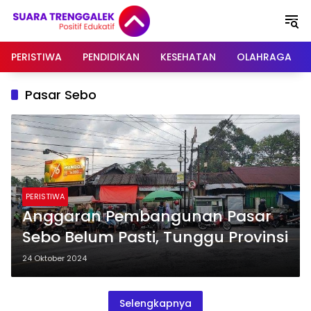
Langsung
ke
konten
PERISTIWA
PENDIDIKAN
KESEHATAN
OLAHRAGA
Pasar Sebo
PERISTIWA
Anggaran Pembangunan Pasar
Sebo Belum Pasti, Tunggu Provinsi
24 Oktober 2024
Selengkapnya