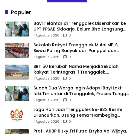
Populer
Bayi Telantar di Trenggalek Diserahkan ke
UPT PPSAB Sidoarjo, Belum Bisa Langsung
Diadopsi
1 Agustus 2026
0
Sekolah Rakyat Trenggalek Mulai MPLS,
Siswa Paling Banyak dari Panggul dan
Gandusari
1 Agustus 2026
0
SRT 50 Berubah Nama Menjadi Sekolah
Rakyat Terintegrasi 1 Trenggalek,
Nomenklatur Berubah
1 Agustus 2026
0
Sudah Dua Warga Ingin Adopsi Bayi Laki-
laki Terlantar di Trenggalek, Proses Tunggu
Hasil Penyelidikan
1 Agustus 2026
0
Logo Hari Jadi Trenggalek ke-832 Resmi
Diluncurkan, Usung Tema “Hambeging
Bumi” Gaungkan Harmoni dengan Alam
1 Agustus 2026
0
Profil AKBP Rizky Tri Putra Erryka Adi Wijaya,