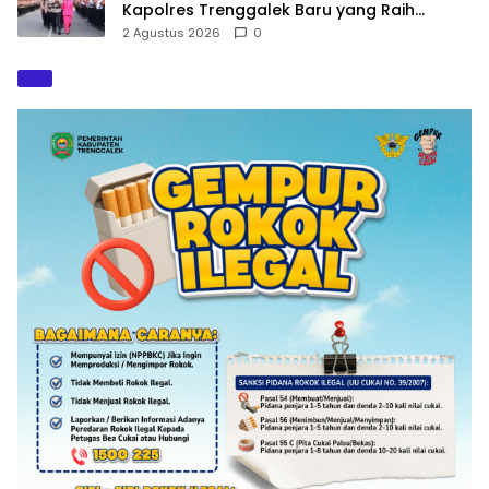
Kapolres Trenggalek Baru yang Raih
Hattrick Pin Emas Kapolri
2 Agustus 2026
0