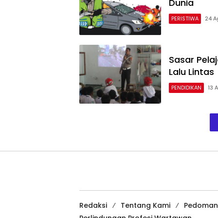
Dunia
PERISTIWA
24 A
Sasar Pelaj
Lalu Lintas
PENDIDIKAN
13 
Redaksi
Tentang Kami
Pedoman