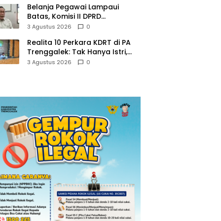
Belanja Pegawai Lampaui
Batas, Komisi II DPRD
Trenggalek Nilai Pemda Salah
3 Agustus 2026
0
Kaprah dalam Perencanaan
Realita 10 Perkara KDRT di PA
Trenggalek: Tak Hanya Istri,
Suami Juga Jadi Korban
3 Agustus 2026
0
Kekerasan