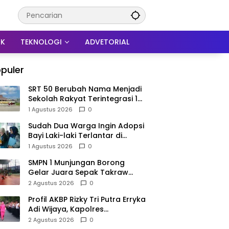
IK
TEKNOLOGI
ADVETORIAL
puler
SRT 50 Berubah Nama Menjadi
Sekolah Rakyat Terintegrasi 1
Trenggalek, Nomenklatur
1 Agustus 2026
0
Berubah
Sudah Dua Warga Ingin Adopsi
Bayi Laki-laki Terlantar di
Trenggalek, Proses Tunggu
1 Agustus 2026
0
Hasil Penyelidikan
SMPN 1 Munjungan Borong
Gelar Juara Sepak Takraw
PHBN Trenggalek 2026, Jadi
2 Agustus 2026
0
Modal Menuju POPDA Jatim
Profil AKBP Rizky Tri Putra Erryka
Adi Wijaya, Kapolres
Trenggalek Baru yang Raih
2 Agustus 2026
0
Hattrick Pin Emas Kapolri