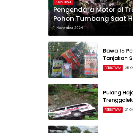
PERISTIWA
Pengendara Motor di T
Pohon Tumbang Saat H
11 November 2024
Bawa 15 Pe
Tanjakan S
PERISTIWA
25 O
Pulang Haj
Trenggalek
PERISTIWA
21 O