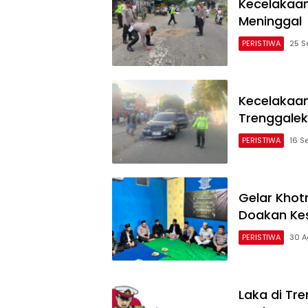
Kecelakaan
Meninggal
PERISTIWA
25 S
Kecelakaan
Trenggalek
PERISTIWA
16 S
Gelar Khot
Doakan Ke
PERISTIWA
30 A
Laka di Tr