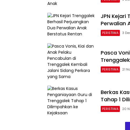
JPN Kejari
Perwalian 
PERISTIWA
3 De
Pasca Voni
Trenggalek
PERISTIWA
21 N
Berkas Kas
Tahap 1 Di
PERISTIWA
20 N