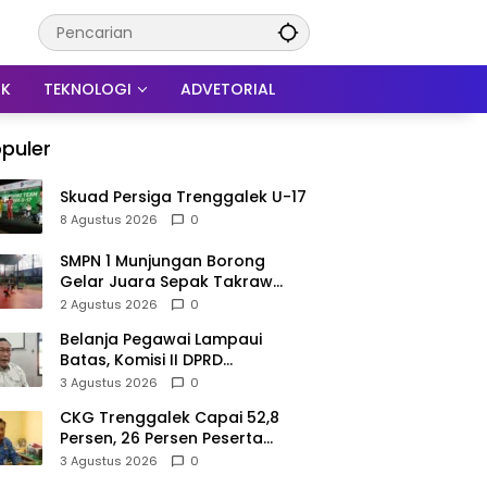
IK
TEKNOLOGI
ADVETORIAL
puler
Skuad Persiga Trenggalek U-17
8 Agustus 2026
0
SMPN 1 Munjungan Borong
Gelar Juara Sepak Takraw
PHBN Trenggalek 2026, Jadi
2 Agustus 2026
0
Modal Menuju POPDA Jatim
Belanja Pegawai Lampaui
Batas, Komisi II DPRD
Trenggalek Nilai Pemda Salah
3 Agustus 2026
0
Kaprah dalam Perencanaan
CKG Trenggalek Capai 52,8
Persen, 26 Persen Peserta
Berpotensi Alami Masalah
3 Agustus 2026
0
Kejiwaan