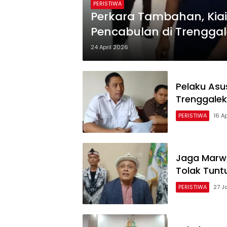
PERISTIWA
Perkara Tambahan, Kia
Pencabulan di Trenggal
24 April 2026
Pelaku Asu
Trenggalek
PERISTIWA
16 A
Jaga Marw
Tolak Tunt
PERISTIWA
27 J