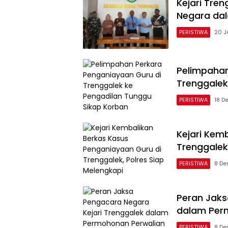
Kejari Tren
Negara dal
PERISTIWA
20 J
Pelimpahan
Trenggalek
PERISTIWA
18 D
Kejari Kem
Trenggalek
PERISTIWA
8 De
Peran Jaks
dalam Per
PERISTIWA
8 De