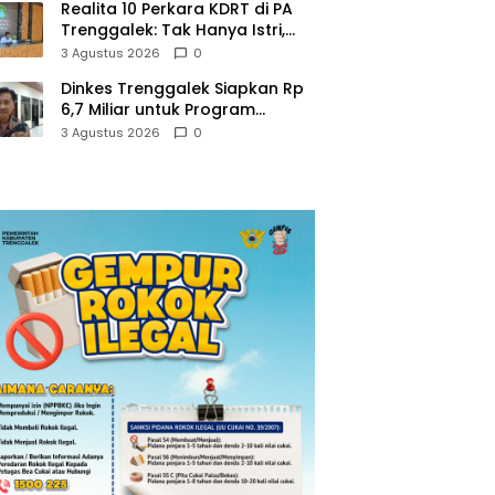
Realita 10 Perkara KDRT di PA
Trenggalek: Tak Hanya Istri,
Suami Juga Jadi Korban
3 Agustus 2026
0
Kekerasan
Dinkes Trenggalek Siapkan Rp
6,7 Miliar untuk Program
Kesehatan Masyarakat di 2027
3 Agustus 2026
0