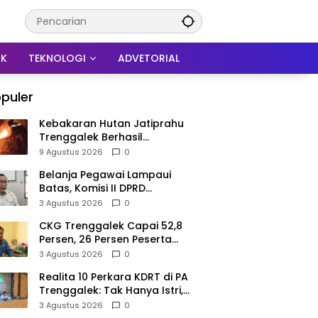
IK
TEKNOLOGI
ADVETORIAL
puler
Kebakaran Hutan Jatiprahu
Trenggalek Berhasil
Dipadamkan, Petugas Hadapi
9 Agustus 2026
0
Medan Sulit
Belanja Pegawai Lampaui
Batas, Komisi II DPRD
Trenggalek Nilai Pemda Salah
3 Agustus 2026
0
Kaprah dalam Perencanaan
CKG Trenggalek Capai 52,8
Persen, 26 Persen Peserta
Berpotensi Alami Masalah
3 Agustus 2026
0
Kejiwaan
Realita 10 Perkara KDRT di PA
Trenggalek: Tak Hanya Istri,
Suami Juga Jadi Korban
3 Agustus 2026
0
Kekerasan