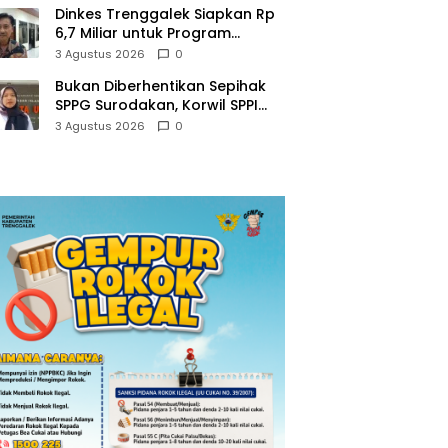
Dinkes Trenggalek Siapkan Rp
6,7 Miliar untuk Program
Kesehatan Masyarakat di 2027
3 Agustus 2026
0
Bukan Diberhentikan Sepihak
SPPG Surodakan, Korwil SPPI
Trenggalek Ralat Pernyataan
3 Agustus 2026
0
Soal Permata Umat Tolak MBG