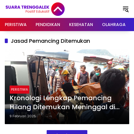
Langsung
ke
konten
PERISTIWA
PENDIDIKAN
KESEHATAN
OLAHRAGA
Jasad Pemancing Ditemukan
PERISTIWA
Kronologi Lengkap Pemancing
Hilang Ditemukan Meninggal di
Hari ke 4 Pencarian
9 Februari 2025