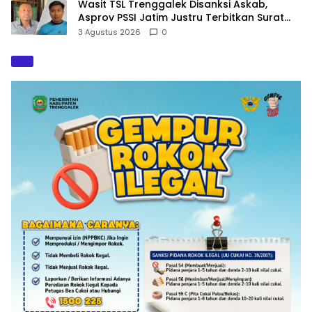
Wasit TSL Trenggalek Disanksi Askab,
Asprov PSSI Jatim Justru Terbitkan Surat
Tugas di Hari yang Sama
3 Agustus 2026
0