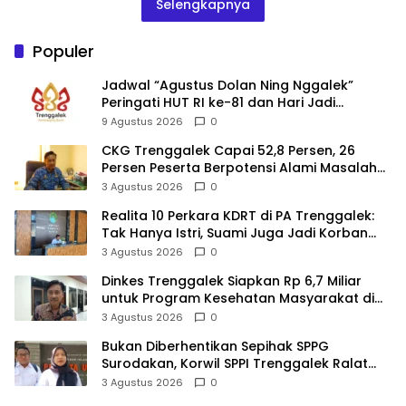
Selengkapnya
Populer
Jadwal “Agustus Dolan Ning Nggalek”
Peringati HUT RI ke-81 dan Hari Jadi
Trenggalek ke-832
9 Agustus 2026
0
CKG Trenggalek Capai 52,8 Persen, 26
Persen Peserta Berpotensi Alami Masalah
Kejiwaan
3 Agustus 2026
0
Realita 10 Perkara KDRT di PA Trenggalek:
Tak Hanya Istri, Suami Juga Jadi Korban
Kekerasan
3 Agustus 2026
0
Dinkes Trenggalek Siapkan Rp 6,7 Miliar
untuk Program Kesehatan Masyarakat di
2027
3 Agustus 2026
0
Bukan Diberhentikan Sepihak SPPG
Surodakan, Korwil SPPI Trenggalek Ralat
Pernyataan Soal Permata Umat Tolak MBG
3 Agustus 2026
0