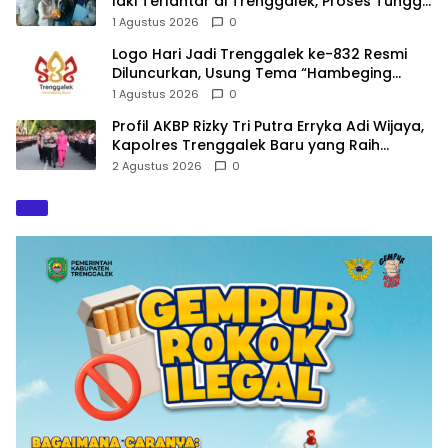
laki Terlantar di Trenggalek, Proses Tunggu
Hasil Penyelidikan
1 Agustus 2026
0
Logo Hari Jadi Trenggalek ke-832 Resmi
Diluncurkan, Usung Tema “Hambeging
Bumi” Gaungkan Harmoni dengan Alam
1 Agustus 2026
0
Profil AKBP Rizky Tri Putra Erryka Adi Wijaya,
Kapolres Trenggalek Baru yang Raih
Hattrick Pin Emas Kapolri
2 Agustus 2026
0