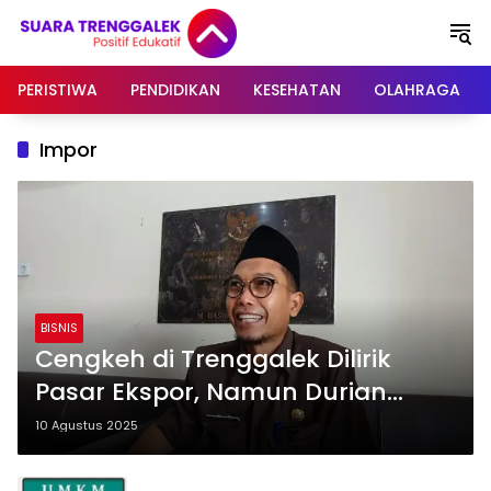
Langsung
ke
konten
PERISTIWA
PENDIDIKAN
KESEHATAN
OLAHRAGA
Impor
BISNIS
Cengkeh di Trenggalek Dilirik
Pasar Ekspor, Namun Durian
Terkendala Meski Melimpah
10 Agustus 2025