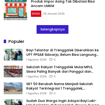
Produk Impor Asing Tak Dibatasi Bisa
Ancam UMKM
BISNIS
29 Januari 2025
Selengkapnya
Populer
Bayi Telantar di Trenggalek Diserahkan ke
UPT PPSAB Sidoarjo, Belum Bisa Langsung
Diadopsi
1 Agustus 2026
0
Sekolah Rakyat Trenggalek Mulai MPLS,
Siswa Paling Banyak dari Panggul dan
Gandusari
1 Agustus 2026
0
SRT 50 Berubah Nama Menjadi Sekolah
Rakyat Terintegrasi 1 Trenggalek,
Nomenklatur Berubah
1 Agustus 2026
0
Sudah Dua Warga Ingin Adopsi Bayi Laki-