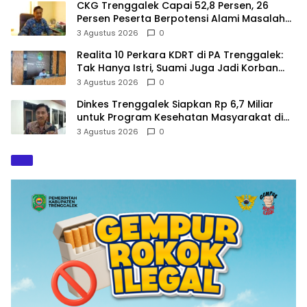
CKG Trenggalek Capai 52,8 Persen, 26
Persen Peserta Berpotensi Alami Masalah
Kejiwaan
3 Agustus 2026
0
Realita 10 Perkara KDRT di PA Trenggalek:
Tak Hanya Istri, Suami Juga Jadi Korban
Kekerasan
3 Agustus 2026
0
Dinkes Trenggalek Siapkan Rp 6,7 Miliar
untuk Program Kesehatan Masyarakat di
2027
3 Agustus 2026
0