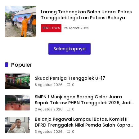
Larang Terbangkan Balon Udara, Polres
Trenggalek Ingatkan Potensi Bahaya
PERISTIWA
25 Maret 2025
Selengkapnya
Populer
Skuad Persiga Trenggalek U-17
8 Agustus 2026
0
SMPN 1 Munjungan Borong Gelar Juara
Sepak Takraw PHBN Trenggalek 2026, Jadi
Modal Menuju POPDA Jatim
2 Agustus 2026
0
Belanja Pegawai Lampaui Batas, Komisi II
DPRD Trenggalek Nilai Pemda Salah Kaprah
dalam Perencanaan
3 Agustus 2026
0