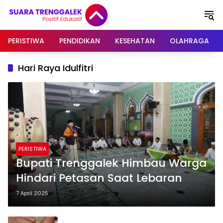
Langsung
ke
konten
PERISTIWA
PENDIDIKAN
KESEHATAN
OLAHRAGA
Hari Raya Idulfitri
PERISTIWA
Bupati Trenggalek Himbau Warga
Hindari Petasan Saat Lebaran
7 April 2025