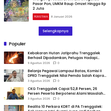
Pasar Pon, UMKM Raup Omzet Hingga Rp
2 Juta
PERISTIWA
8 Januari 2026
Selengkapnya
Populer
Kebakaran Hutan Jatiprahu Trenggalek
Berhasil Dipadamkan, Petugas Hadapi
Medan Sulit
9 Agustus 2026
0
Belanja Pegawai Lampaui Batas, Komisi II
DPRD Trenggalek Nilai Pemda Salah Kaprah
dalam Perencanaan
3 Agustus 2026
0
CKG Trenggalek Capai 52,8 Persen, 26
Persen Peserta Berpotensi Alami Masalah
Kejiwaan
3 Agustus 2026
0
Realita 10 Perkara KDRT di PA Trenggalek: