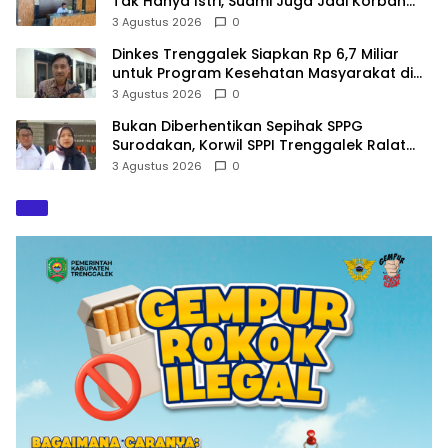
Tak Hanya Istri, Suami Juga Jadi Korban
Kekerasan
3 Agustus 2026
0
Dinkes Trenggalek Siapkan Rp 6,7 Miliar
untuk Program Kesehatan Masyarakat di
2027
3 Agustus 2026
0
Bukan Diberhentikan Sepihak SPPG
Surodakan, Korwil SPPI Trenggalek Ralat
Pernyataan Soal Permata Umat Tolak MBG
3 Agustus 2026
0