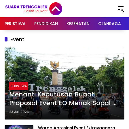
Langsung
ke
konten
PERISTIWA
PENDIDIKAN
KESEHATAN
OLAHRAGA
Event
PERISTIWA
Menanti Keputusan Bupati,
Proposal Event EO Menak Sopal di
Alun-Alun Trenggalek Masih
23 Juli 2026
Dikaji
Warga Apresiasi Event Extravaganza