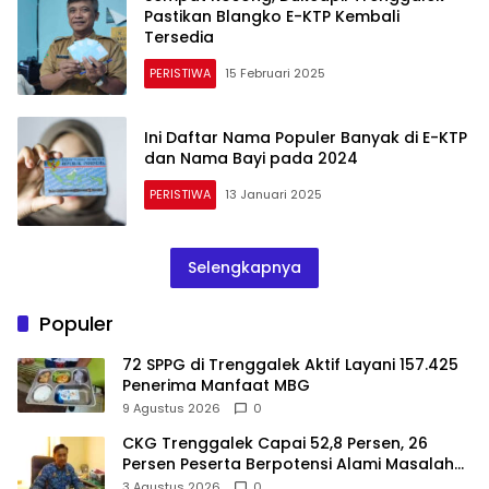
Pastikan Blangko E-KTP Kembali
Tersedia
PERISTIWA
15 Februari 2025
Ini Daftar Nama Populer Banyak di E-KTP
dan Nama Bayi pada 2024
PERISTIWA
13 Januari 2025
Selengkapnya
Populer
72 SPPG di Trenggalek Aktif Layani 157.425
Penerima Manfaat MBG
9 Agustus 2026
0
CKG Trenggalek Capai 52,8 Persen, 26
Persen Peserta Berpotensi Alami Masalah
Kejiwaan
3 Agustus 2026
0