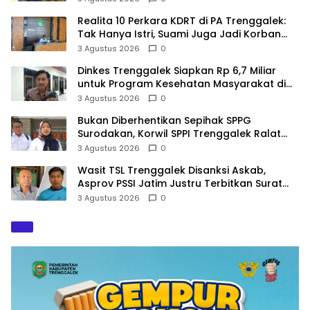
Realita 10 Perkara KDRT di PA Trenggalek:
Tak Hanya Istri, Suami Juga Jadi Korban
Kekerasan
3 Agustus 2026
0
Dinkes Trenggalek Siapkan Rp 6,7 Miliar
untuk Program Kesehatan Masyarakat di
2027
3 Agustus 2026
0
Bukan Diberhentikan Sepihak SPPG
Surodakan, Korwil SPPI Trenggalek Ralat
Pernyataan Soal Permata Umat Tolak MBG
3 Agustus 2026
0
Wasit TSL Trenggalek Disanksi Askab,
Asprov PSSI Jatim Justru Terbitkan Surat
Tugas di Hari yang Sama
3 Agustus 2026
0