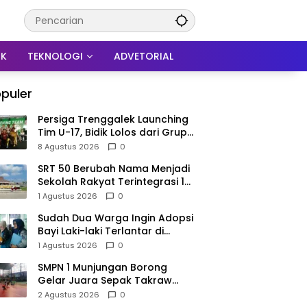
IK
TEKNOLOGI
ADVETORIAL
puler
Persiga Trenggalek Launching
Tim U-17, Bidik Lolos dari Grup
N Piala Soeratin
8 Agustus 2026
0
SRT 50 Berubah Nama Menjadi
Sekolah Rakyat Terintegrasi 1
Trenggalek, Nomenklatur
1 Agustus 2026
0
Berubah
Sudah Dua Warga Ingin Adopsi
Bayi Laki-laki Terlantar di
Trenggalek, Proses Tunggu
1 Agustus 2026
0
Hasil Penyelidikan
SMPN 1 Munjungan Borong
Gelar Juara Sepak Takraw
PHBN Trenggalek 2026, Jadi
2 Agustus 2026
0
Modal Menuju POPDA Jatim