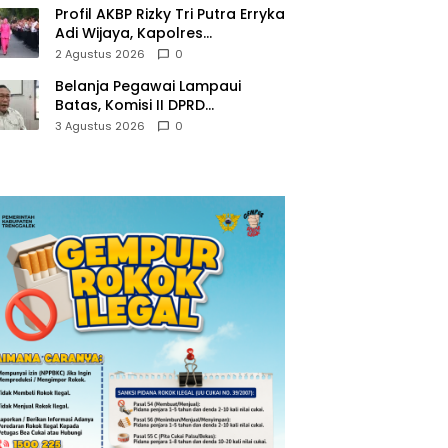
Profil AKBP Rizky Tri Putra Erryka
Adi Wijaya, Kapolres
Trenggalek Baru yang Raih
2 Agustus 2026
0
Hattrick Pin Emas Kapolri
Belanja Pegawai Lampaui
Batas, Komisi II DPRD
Trenggalek Nilai Pemda Salah
3 Agustus 2026
0
Kaprah dalam Perencanaan