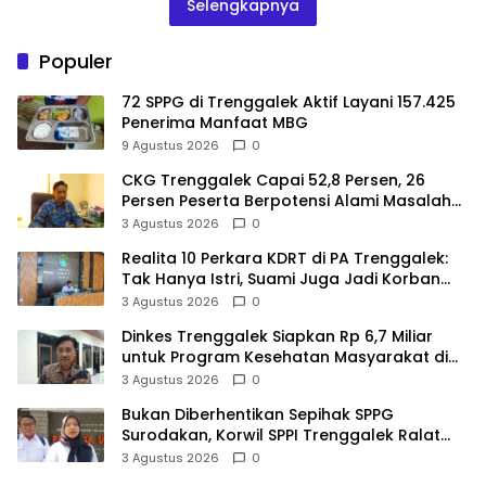
Selengkapnya
Populer
72 SPPG di Trenggalek Aktif Layani 157.425
Penerima Manfaat MBG
9 Agustus 2026
0
CKG Trenggalek Capai 52,8 Persen, 26
Persen Peserta Berpotensi Alami Masalah
Kejiwaan
3 Agustus 2026
0
Realita 10 Perkara KDRT di PA Trenggalek:
Tak Hanya Istri, Suami Juga Jadi Korban
Kekerasan
3 Agustus 2026
0
Dinkes Trenggalek Siapkan Rp 6,7 Miliar
untuk Program Kesehatan Masyarakat di
2027
3 Agustus 2026
0
Bukan Diberhentikan Sepihak SPPG
Surodakan, Korwil SPPI Trenggalek Ralat
Pernyataan Soal Permata Umat Tolak MBG
3 Agustus 2026
0