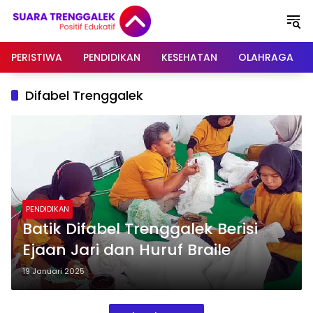
Langsung
ke
konten
PERISTIWA
PENDIDIKAN
KESEHATAN
OLAHRAGA
Difabel Trenggalek
PENDIDIKAN
Batik Difabel Trenggalek Berisi
Ejaan Jari dan Huruf Braile
19 Januari 2025