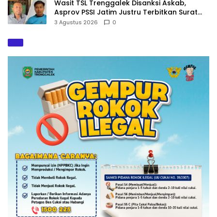
Wasit TSL Trenggalek Disanksi Askab,
Asprov PSSI Jatim Justru Terbitkan Surat
Tugas di Hari yang Sama
3 Agustus 2026
0