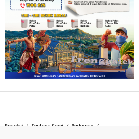
Redaksi
Tentang Kami
Pedoman
Hak Jawab
Kode Etik
Disclaimer