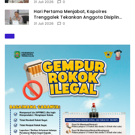
Terancam Sanksi
31 Juli 2026
0
Hari Pertama Menjabat, Kapolres
Trenggalek Tekankan Anggota Disiplin
Hindari Pelanggaran
31 Juli 2026
0