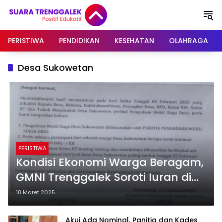
Langsung
ke
konten
PERISTIWA
PENDIDIKAN
KESEHATAN
OLAHRAGA
Desa Sukowetan
PERISTIWA
Kondisi Ekonomi Warga Beragam,
GMNI Trenggalek Soroti Iuran di
Desa Sukowetan
18 Maret 2025
Akui Ada Nominal, Panitia dan Kades