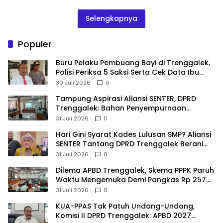
Selengkapnya
Populer
Buru Pelaku Pembuang Bayi di Trenggalek,
Polisi Periksa 5 Saksi Serta Cek Data Ibu
Melahirkan
30 Juli 2026
0
Tampung Aspirasi Aliansi SENTER, DPRD
Trenggalek: Bahan Penyempurnaan
Raperda Desa dan Pilkades
31 Juli 2026
0
Hari Gini Syarat Kades Lulusan SMP? Aliansi
SENTER Tantang DPRD Trenggalek Berani
Gunakan Open Legal Policy!
31 Juli 2026
0
Dilema APBD Trenggalek, Skema PPPK Paruh
Waktu Mengemuka Demi Pangkas Rp 257
Miliar
31 Juli 2026
0
KUA-PPAS Tak Patuh Undang-Undang,
Komisi II DPRD Trenggalek: APBD 2027