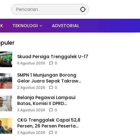
IK
TEKNOLOGI
ADVETORIAL
puler
Skuad Persiga Trenggalek U-17
8 Agustus 2026
0
SMPN 1 Munjungan Borong
Gelar Juara Sepak Takraw
PHBN Trenggalek 2026, Jadi
2 Agustus 2026
0
Modal Menuju POPDA Jatim
Belanja Pegawai Lampaui
Batas, Komisi II DPRD
Trenggalek Nilai Pemda Salah
3 Agustus 2026
0
Kaprah dalam Perencanaan
CKG Trenggalek Capai 52,8
Persen, 26 Persen Peserta
Berpotensi Alami Masalah
3 Agustus 2026
0
Kejiwaan