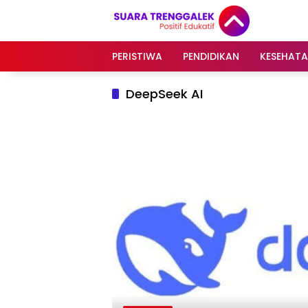
Langsung
ke
konten
PERISTIWA
PENDIDIKAN
KESEHAT
DeepSeek AI