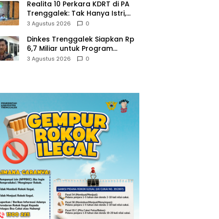
Realita 10 Perkara KDRT di PA
Trenggalek: Tak Hanya Istri,
Suami Juga Jadi Korban
3 Agustus 2026
0
Kekerasan
Dinkes Trenggalek Siapkan Rp
6,7 Miliar untuk Program
Kesehatan Masyarakat di 2027
3 Agustus 2026
0