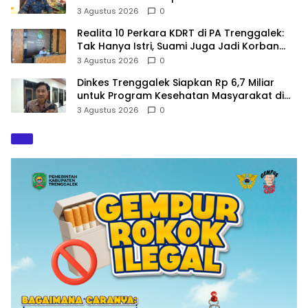
Kejiwaan
3 Agustus 2026
0
Realita 10 Perkara KDRT di PA Trenggalek:
Tak Hanya Istri, Suami Juga Jadi Korban
Kekerasan
3 Agustus 2026
0
Dinkes Trenggalek Siapkan Rp 6,7 Miliar
untuk Program Kesehatan Masyarakat di
2027
3 Agustus 2026
0