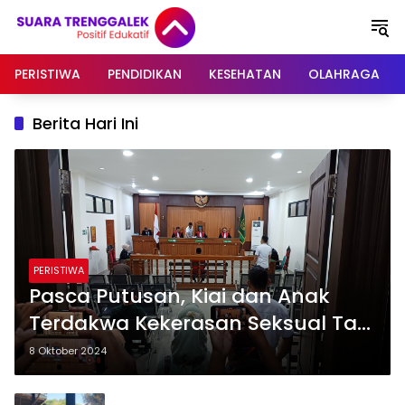
Langsung
ke
konten
PERISTIWA
PENDIDIKAN
KESEHATAN
OLAHRAGA
Berita Hari Ini
PERISTIWA
Pasca Putusan, Kiai dan Anak
Terdakwa Kekerasan Seksual Tak
Ajukan banding
8 Oktober 2024