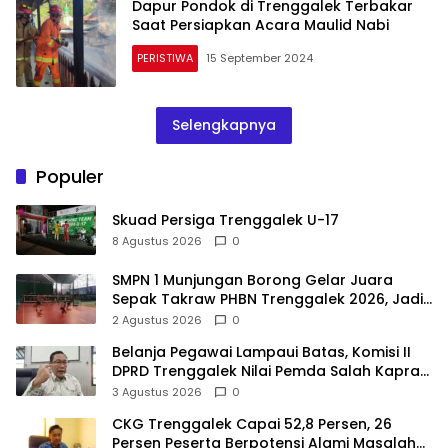
Dapur Pondok di Trenggalek Terbakar
Saat Persiapkan Acara Maulid Nabi
PERISTIWA
15 September 2024
Selengkapnya
Populer
Skuad Persiga Trenggalek U-17
8 Agustus 2026
0
SMPN 1 Munjungan Borong Gelar Juara
Sepak Takraw PHBN Trenggalek 2026, Jadi
Modal Menuju POPDA Jatim
2 Agustus 2026
0
Belanja Pegawai Lampaui Batas, Komisi II
DPRD Trenggalek Nilai Pemda Salah Kaprah
dalam Perencanaan
3 Agustus 2026
0
CKG Trenggalek Capai 52,8 Persen, 26
Persen Peserta Berpotensi Alami Masalah